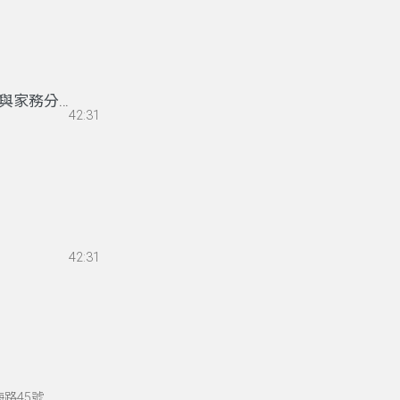
與家務分
42:31
42:31
海路45號