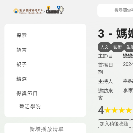
上方功能區塊
左側邊選單
3 -
探索
人文
藝術
生
語言
主節目
戀戀
2024
親子
首播日
期
精選
嘉妮
主持人
李家
邀訪來
得獎節目
賓
聲活學院
4
★
★
★
★
加入稍後收聽
新增播放清單