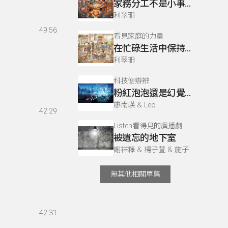
家務分工不是小事！更是一門情感藝術
利翠珊
49:56
看見家庭的力量
在忙碌生活中保持親密感
利翠珊
科技便辯辨
粉紅泡泡還是幻覺泡泡？AI愛情的真假交界
廖南瑛 & Leo
42:29
Listen看得見的廣播劇
被遺忘的地下室
謝祥釋 & 楊子萱 & 施子涵 & 國立臺灣藝術大學廣電系 徐進輝老師
無其他相關單集
42:31