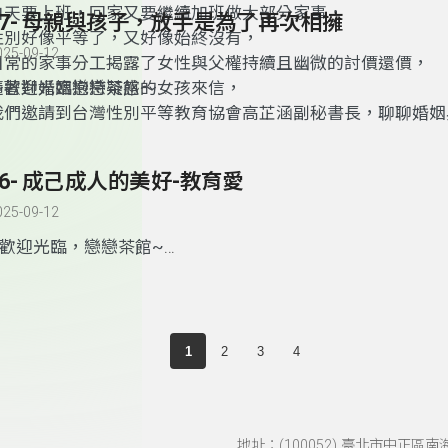
白天要上班，回家又要繼續加班做大部分家事，
17- 母親與孩子，放手是為了再次相擁
性別好像平等了，又好像始終沒有，
025-09-12
日常的家事分工揭露了女性與父權持續且幽微的討價還價，
隨著對婚姻抱持疑惑的女孩來信，
～歡迎光臨戀戀茶館～
我們邀請到台灣性別平等教育協會高芷涵副秘書長，聊聊婚姻
母親是孩子成長的見證者，
工。
從第一次離開媽媽的肚子、第一次斷奶、踏出第一步，
放手讓孩子去探索世界、慢慢越飛越高、越走越遠…
16- 成己成人的美好-教育愛
成長如此令她喜悅，卻也難掩淡淡憂愁，
母親與孩子，注定是不停地面臨分離嗎？
025-09-12
作為一個無條件給予愛的人，
~歡迎光臨，戀戀茶館~
也要好好照顧自己的心，
說到老師，你腦中浮現出的人是誰呢？
今天，將由曾心怡臨床心理師，
生命當中遇過這麼多位老師，
與我們泡一壺母愛的茶。
有的老師讓你敬愛，
有的老師讓你受傷，
1
2
3
4
有的老師雖然只陪你度過人生短短的那幾年，
他的言教、身教，卻影響了你一輩子。
也許你從來沒跟他說過一聲謝謝，
也許他也從來沒有想要你的回報。
地址：(100052) 臺北市中正區南