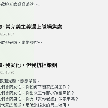
～歡迎光臨戀戀茶館～
你常常會習慣性自責嗎？
認為自己很差勁，
19- 當完美主義遇上職場焦慮
沒辦法控制自己在意別人的眼光，
尤其是你特別重視的人，
026-01-07
你會陷入一種「過度自責」的狀態，
～歡迎光臨，戀戀茶館～
掉入越來越討厭自己的無限巡迴…
當完美主義的你遇上雷隊友
讓你在職場中總是想要控制每一個細節
今天，將與張瑋庭心理師，泡一杯名為自愛的茶，
漸漸因為負能量被同事討厭，也傷害了家人
一起問問自己，你願意給自己無條件的愛嗎？
18- 我愛他，但我抗拒婚姻
是否你也覺得自己變得不像自己了呢？
今天宇聯心理治療所陳如雯心理師
025-10-30
將與我們泡一壺茶，一起安撫躁動不安的心
~歡迎光臨，戀戀茶館~
人們會問女性：你如何平衡家庭與工作？
人們會問女性：你出來工作那小孩誰照顧？
人們會問男性：你有「幫你老婆」做家事嗎？
現代家庭常態，是職業婦女的第二輪班，