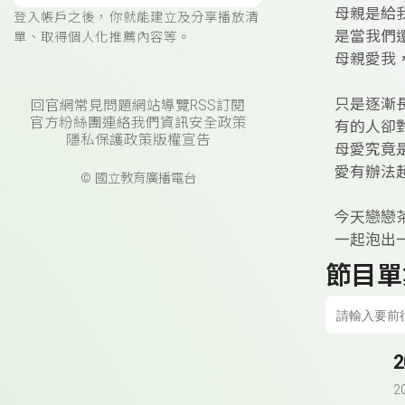
母親是給
登入帳戶之後，你就能建立及分享播放清
是當我們
單、取得個人化推薦內容等。
母親愛我
只是逐漸
回官網
常見問題
網站導覽
RSS訂閱
官方粉絲團
連絡我們
資訊安全政策
有的人卻
隱私保護政策
版權宣告
母愛究竟
愛有辦法
© 國立教育廣播電台
今天戀戀
一起泡出
節目單
2