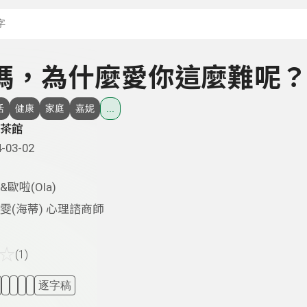
搜尋關鍵字：可輸入節
 媽媽，為什麼愛你這麼難呢
活
健康
家庭
嘉妮
...
茶館
-03-02
&歐啦(Ola)
雯(海蒂) 心理諮商師
☆
(1)
逐字稿