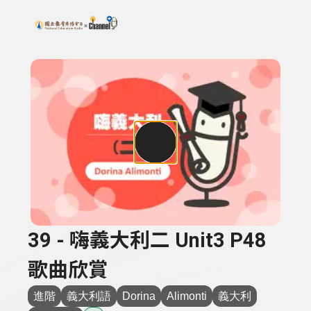
搜尋關鍵字：可輸入節目名稱、主持人或關鍵字
上方功能區塊
39 - 嗨義大利二 Unit3 P48
歌曲欣賞
進階
義大利語
Dorina
Alimonti
義大利