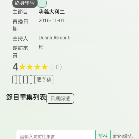
終身學習
...
主節目
嗨義大利二
2016-11-01
首播日
期
Dorina Alimonti
主持人
無
邀訪來
賓
4
★
★
★
★
☆
(1)
逐字稿
節目單集列表
日期篩選
前往
新的優先