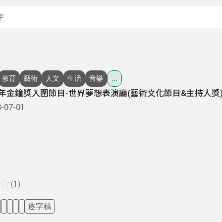
搜尋關鍵字：可輸入節
教育
藝術
人文
生活
音樂
...
1年金鐘獎入圍節目-世界夢想表演廳(藝術文化節目&主持人獎
-07-01
☆
(1)
逐字稿