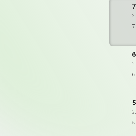
7
2
7
6
2
6
5
2
5