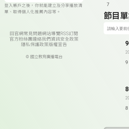
7
登入帳戶之後，你就能建立及分享播放清
單、取得個人化推薦內容等。
節目單
回官網
常見問題
網站導覽
RSS訂閱
官方粉絲團
連絡我們
資訊安全政策
9
隱私保護政策
版權宣告
2
© 國立教育廣播電台
9
8
2
8