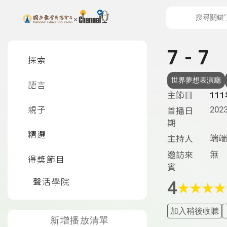
上方功能區塊
左側邊選單
7 - 7
探索
世界夢想表演廳
語言
主節目
11
2023
親子
首播日
期
精選
端端
主持人
無
邀訪來
得獎節目
賓
聲活學院
4
★
★
★
★
加入稍後收聽
新增播放清單