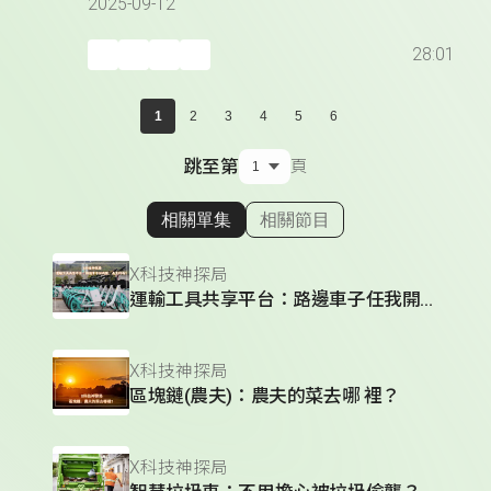
2025-09-12
28:01
1
2
3
4
5
6
跳至第
頁
相關單集
相關節目
顯示相關單集
X科技神探局
運輸工具共享平台：路邊車子任我開，是真的嗎？
X科技神探局
區塊鏈(農夫)：農夫的菜去哪 裡？
X科技神探局