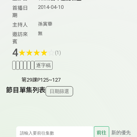
2014-04-10
首播日
期
孫寅華
主持人
無
邀訪來
賓
4
★
★
★
★
☆
(1)
逐字稿
第29課P125~127
節目單集列表
日期篩選
前往
新的優先