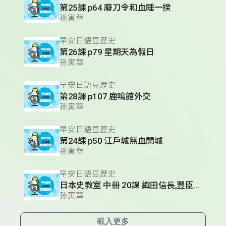
第25課 p64 廢刀令和血睡一揆
孫寅華
早安日語豆歷史
第26課 p79 星期天為假日
孫寅華
早安日語豆歷史
第28課 p107 鹿鳴館外交
孫寅華
早安日語豆歷史
第24課 p50 江戶城無血開城
孫寅華
早安日語豆歷史
日本史教室 中冊 20課 織田信長,豐臣秀吉,德川家康的人物性格
孫寅華
載入更多