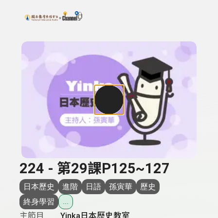
搜尋關鍵字：可輸入節目名稱、主持人或關鍵字
上方功能區塊
224 - 第29課P125~127
日本歷史
進階
日語
孫寅華
歷史
終身學習
...
主節目
Yinka日本歷史教室