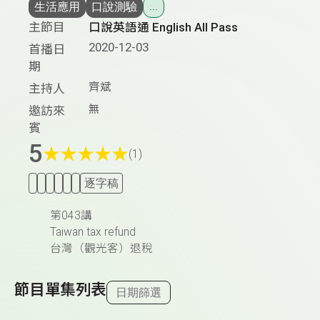
生活應用
口說測驗
...
主節目
口說英語通 English All Pass
2020-12-03
首播日
期
齊斌
主持人
無
邀訪來
賓
5
★
★
★
★
★
(1)
逐字稿
第043講
Taiwan tax refund
台灣（觀光客）退稅
節目單集列表
日期篩選