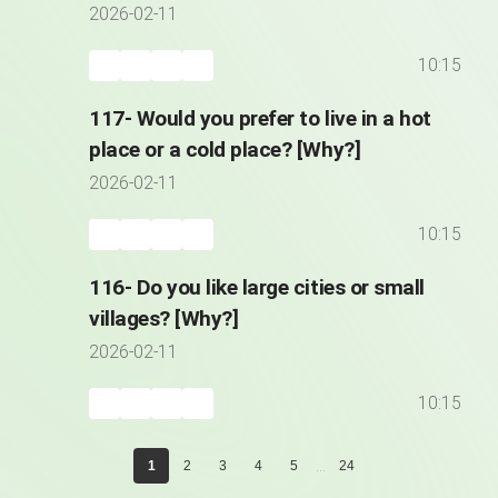
great?
2026-02-11
10:15
117- Would you prefer to live in a hot
place or a cold place? [Why?]
2026-02-11
10:15
116- Do you like large cities or small
villages? [Why?]
2026-02-11
10:15
...
1
2
3
4
5
24