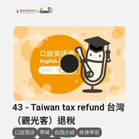
搜尋關鍵字：可輸入節目名稱、主持人或關鍵字
上方功能區塊
43 - Taiwan tax refund 台灣
（觀光客）退稅
口說英語
齊斌
自我介紹
終身學習