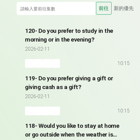
前往
新的優先
120- Do you prefer to study in the
morning or in the evening?
2026-02-11
10:15
119- Do you prefer giving a gift or
giving cash as a gift?
2026-02-11
10:15
118- Would you like to stay at home
or go outside when the weather is