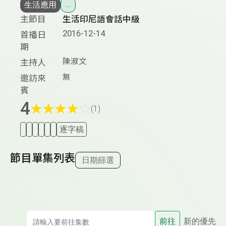
生活應用
...
主節目
生活印尼語會話中級
2016-12-14
首播日
期
陳淑文
主持人
無
邀訪來
賓
4
★
★
★
★
☆
(1)
逐字稿
節目單集列表
日期篩選
前往
新的優先