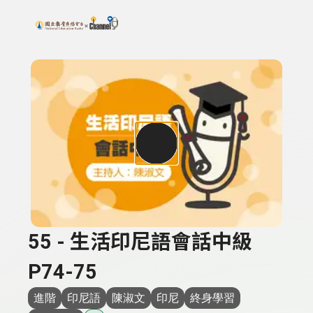
搜尋關鍵字：可輸入節目名稱、主持人或關鍵字
上方功能區塊
55 - 生活印尼語會話中級
P74-75
進階
印尼語
陳淑文
印尼
終身學習