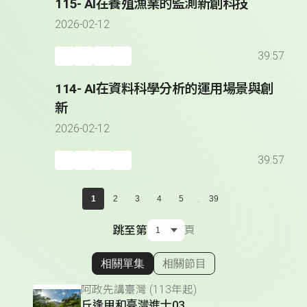
115- AI在養殖漁業的監測新創科技
2026-02-12
39:57
114- AI在資料科學分析的運用場景與創
新
2026-02-12
39:57
...
1
2
3
4
5
39
跳至第
頁
相關單集
相關節目
顯示相關單集
阿政先講臺灣 (113年起)
丘逢甲和臺灣進士03