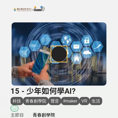
搜尋關鍵字：可輸入節目名稱、主持人或關鍵字
上方功能區塊
15 - 少年如何學AI?
科技
青春創學院
聲音
#maker
VR
生活
...
主節目
青春創學院