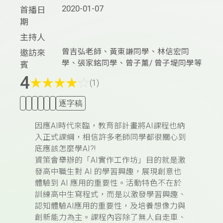
2020-01-07
首播日
期
主持人
曾吉弘老師、黃東謙同學、林信宏同
邀訪來
學、張家銘同學、曾子薰/ 曾子堤同學等
賓
4
★
★
★
★
☆
(1)
逐字稿
因應AI時代來臨，教育部計畫將AI課程也納
入正式課綱，相信許多老師同學都很關心到
底應該怎麼學AI?!
資策會舉辦的「AI實作工作坊」目的就是激
發高中職生對 AI 的學習興趣，展現創意也
體驗到 AI 應用的重要性。活動特色不在於
訓練高中生寫程式，而是以激發學習興趣、
認知體驗AI應用的重要性，及培養想像力與
創新能力為主。課程內容除了無人自走車、