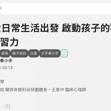
搜尋關鍵字：可輸入節
- 從日常生活出發 啟動孩子
習力
家長
親子節目
兒童
大手牽小手
...
牽小手
-10-13
琴
妏 龍祥非營利幼兒園園長、王意中 臨床心理師
☆
(1)