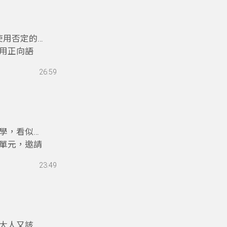
使用否定的
用正向語
成長有許多
26:59
 副教授兼
學，看似有
單元，邀請
23:49
大人又該如