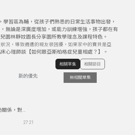
主，學習區為輔，從孩子們熟悉的日常生活事物出發，
申，無論是深廣度增加，或能力訓練增強，孩子都在有
幼兒園林靜妏園長分享園所教學理念及課程特色。
有狀況，導致週遭的親友很困擾，如果家中的寶貝是亞
臨床心理師談【如何跟亞斯柏格症兒童相處？】。
相關單集
相關節目
顯示相關單集
新的優先
無相關單集
動關係，對
中落實正向
27:21
向語言 」
幼兒教育學