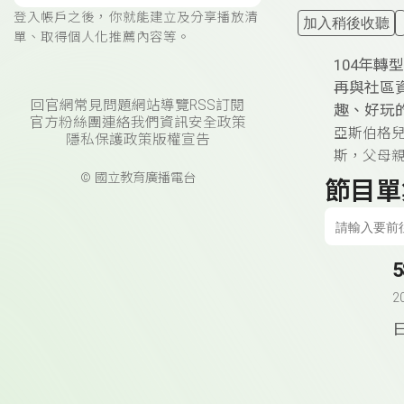
登入帳戶之後，你就能建立及分享播放清
加入稍後收聽
單、取得個人化推薦內容等。
­104
再與社區
回官網
常見問題
網站導覽
RSS訂閱
趣、好玩
官方粉絲團
連絡我們
資訊安全政策
亞斯伯格
隱私保護政策
版權宣告
斯，父母
© 國立教育廣播電台
節目單
2