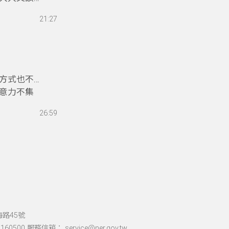
孩子的情緒
21:27
請【如何處
方式也不太
意力不集
請貓頭鷹親
26:59
朋友說故
海路45號
60500 服務信箱： service@ner.gov.tw