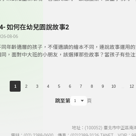
何協助處理？而每天身處於第一線幼教現場的老師們，在處理
時，又該如何讓自己的情緒穩定呢？「大手牽小手」單元，邀
理孩子的問題及情緒」內湖幼兒園曾子俞老師進行分享。
54- 如何在幼兒園說故事2
026-08-06
不同年齡適層的孩子，不僅適讀的繪本不同，連說故事運用的
相同，面對中大班的小朋友，該選擇那些故事？當孩子有些注
中，想要趴趴走時，該怎麼辦呢？「大手牽小手」單元，邀石
子教育協會創辦人李苑芳老師分享如何針對幼兒園中大班的小
事。
...
1
2
3
4
5
6
7
8
9
10
12
跳至第
頁
地址：(100052) 臺北市中正區南
電話：(02) 2388-0600 傳真：(02)2389-3126 TANET VOIP：991