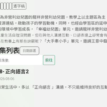
逐字稿
年轉型為非營利幼兒園的龍祥非營利幼兒園，教學上以主題區為
資源連結，啟動孩子的學習動機，同時，也經由學習區的延
的環境中學習成長，「幸福幼兒園」單元，邀請龍祥非營利
兒童生活自理沒問題，但在與他人溝通互動
、口語表達上卻常會
「大手牽小手」單元，邀請王意中
親在教養上有那些訣竅呢？
集列表
日期篩選
前往
58- 正向語言2
026-08-06
日常生活中，多以 「正向語言 」溝通，不只能維持良好的互
於孩子的自信、觀察等能力都能有所幫助，父母該如何在生活
語言的使用呢？運用五個具體的方法，經由不斷的練習，「正
就能自然而然流洩，「大手牽小手」單元，邀請台北市立大學