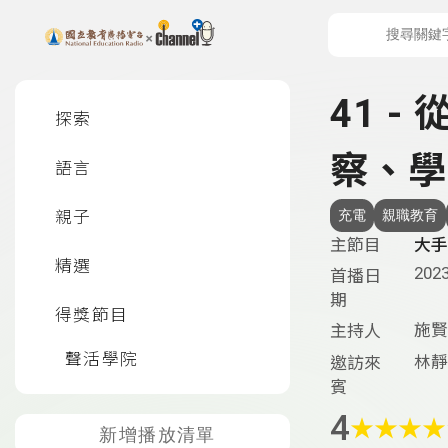
上方功能區塊
左側邊選單
41 
探索
察、學
語言
親子
充電
親職教育
主節目
大手
精選
2023
首播日
期
得獎節目
施賢
主持人
聲活學院
林靜
邀訪來
賓
4
★
★
★
★
新增播放清單