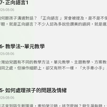
57- 正向語言1
系 副教授兼幼兒教育學系主任張英熙。
026-08-06
如何跟孩子溝通對話？ 「正向語言 」常會被提及，是不是不
字眼，就是正向語言？不少人認為多說些讚美的語詞，就是運
言，真的如此嗎？正確運用 「正向語言 」會對孩子的內在及
助益，「大手牽小手」單元，邀請台北市立大學幼兒教育學系
幼兒教育學系主任張英熙。
56- 教學法--單元教學
026-08-06
台灣幼兒園有不同的教學方法，單元教學、主題教學、方案教
相同之處，但操作細節上，卻又有所不一樣，「大手牽小手」
台東大學幼兒教育學系郭李宗文教授談單元教學。
55- 如何處理孩子的問題及情緒
026-08-06
孩子來到陌生新環境，害怕哭泣時，該怎麼辦？發生爭執時，