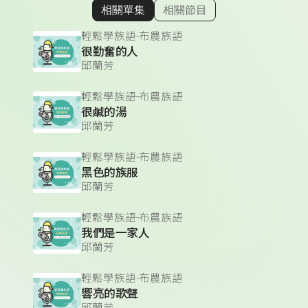
相關單集
相關節目
顯示相關單集
輕鬆學族語-布農族語
很勤奮的人
邱蘭芳
輕鬆學族語-布農族語
很鹹的湯
邱蘭芳
輕鬆學族語-布農族語
黑色的族服
邱蘭芳
輕鬆學族語-布農族語
我們是一家人
邱蘭芳
輕鬆學族語-布農族語
響亮的歌聲