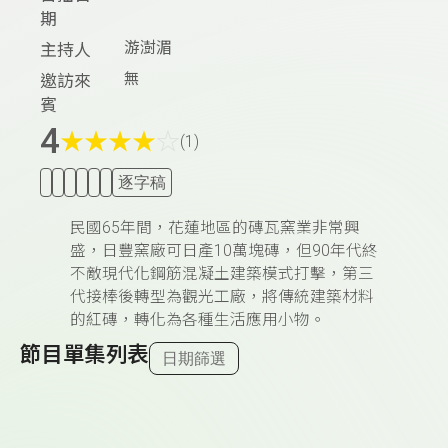
期
游澍湄
主持人
無
邀訪來
賓
4
★
★
★
★
☆
(1)
逐字稿
民國65年間，花蓮地區的磚瓦窯業非常興
盛，日豐窯廠可日產10萬塊磚，但90年代終
不敵現代化鋼筋混凝土建築模式打擊，第三
代接棒後轉型為觀光工廠，將傳統建築材料
的紅磚，轉化為各種生活應用小物。
節目單集列表
日期篩選