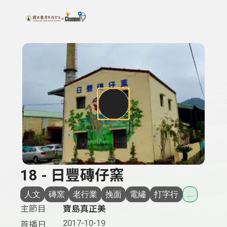
搜尋關鍵字：可輸入節目名稱、主持人或關鍵字
上方功能區塊
18 - 日豐磚仔窯
人文
磚窯
老行業
挽面
電繡
打字行
...
主節目
寶島真正美
2017-10-19
首播日