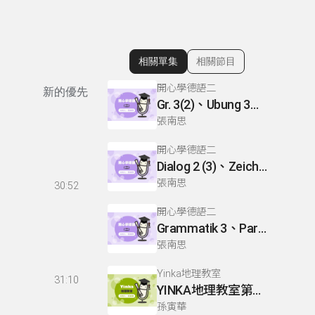
相關單集
相關節目
顯示相關單集
開心學德語二
新的優先
Gr. 3(2)、Ubung 3、Gr. 2(1)
張南思
開心學德語二
Dialog 2 (3)、Zeichnen: einen Mann、Lesetext 1(1)
張南思
30:52
開心學德語二
Grammatik 3、Partnerubungen Nr. 1, 3、Dialog 2(1)
張南思
Yinka地理教室
31:10
YINKA地理教室第一冊 P22-26
孫寅華