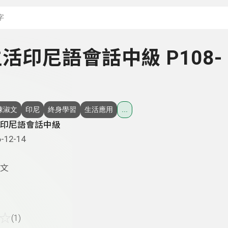
搜尋關鍵字：可輸入節
 生活印尼語會話中級 P108-
陳淑文
印尼
終身學習
生活應用
...
印尼語會話中級
-12-14
文
☆
(1)