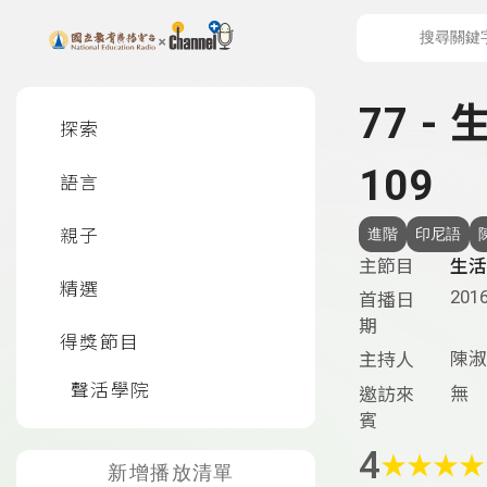
上方功能區塊
左側邊選單
77 -
探索
109
語言
親子
進階
印尼語
主節目
生活
精選
2016
首播日
期
得獎節目
陳淑
主持人
聲活學院
無
邀訪來
賓
4
★
★
★
★
新增播放清單