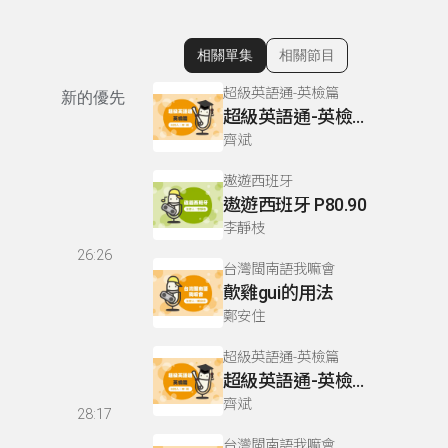
相關單集
相關節目
顯示相關單集
超級英語通-英檢篇
新的優先
超級英語通-英檢篇 083 Cloze Test/段落填空-13
齊斌
遨遊西班牙
遨遊西班牙 P80.90
李靜枝
26:26
台灣閩南語我嘛會
歕雞gui的用法
鄭安住
超級英語通-英檢篇
超級英語通-英檢篇 035 Weekend Trip- 週末旅遊
齊斌
28:17
台灣閩南語我嘛會