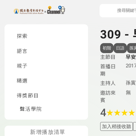
上方功能區塊
左側邊選單
309 
探索
初階
日語
孫
語言
主節目
早安
2017
親子
首播日
期
精選
孫寅
主持人
無
邀訪來
得獎節目
賓
聲活學院
4
★
★
★
★
加入稍後收聽
新增播放清單