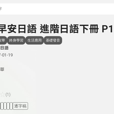
搜尋關鍵字：可輸入節
- 早安日語 進階日語下冊 P1
寅華
終身學習
生活應用
基礎發音
日語
-01-19
華
☆
(1)
逐字稿