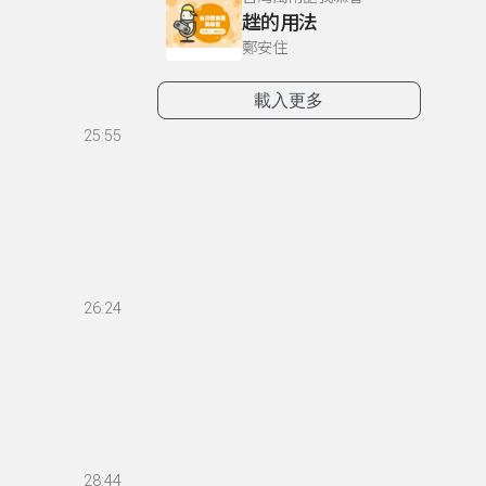
趖的用法
鄭安住
載入更多
25:55
26:24
28:44