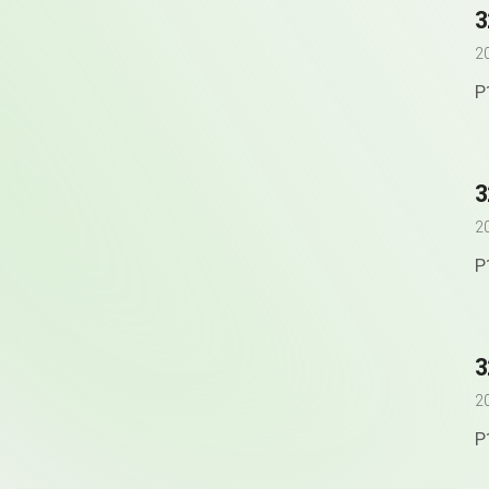
2
P
2
P
2
P