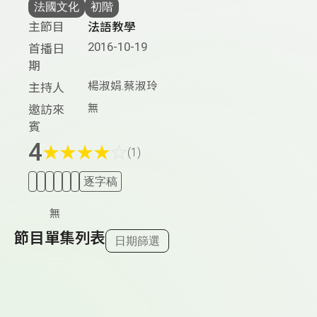
法國文化
初階
主節目
法語教學
2016-10-19
首播日
期
楊淑娟.蔡淑玲
主持人
無
邀訪來
賓
4
★
★
★
★
☆
(1)
逐字稿
無
節目單集列表
日期篩選