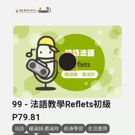
搜尋關鍵字：可輸入節目名稱、主持人或關鍵字
上方功能區塊
99 - 法語教學Reflets初級
P79.81
法語
楊淑娟.蔡淑玲
終身學習
生活應用