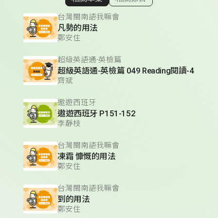
顯示相關單集
台灣閩南語我嘛會
凡勢的用法
鄭安住
超級英語通-英檢篇
超級英語通-英檢篇 049 Reading閱讀-4
齊斌
遨遊西班牙
遨遊西班牙 P151-152
李靜枝
台灣閩南語我嘛會
凍霜 慷慨的用法
鄭安住
台灣閩南語我嘛會
到的用法
鄭安住