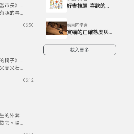
當市長》繪
好書推薦-喜歡的事和不擅長的事
有趣的事，
郝市長，都
麻吉同學會
06:50
賞蝠的正確態度與NG行為
載入更多
的椅子》繪
又高又壯的
椅凳。小椅
06:12
，來了一位
生的外套》
歡它。陽光
，他脫下外