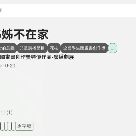
搜尋關鍵字：可輸入節
 姊姊不在家
命的意義
兒童廣播節目
花枝
全國學生圖畫書創作獎
...
圖畫書創作獎特優作品-廣播劇展
-10-20
☆
(1)
逐字稿