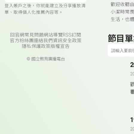
歡迎收聽
登入帳戶之後，你就能建立及分享播放清
小潔時常
單、取得個人化推薦內容等。
生活，也
回官網
常見問題
網站導覽
RSS訂閱
節目單
官方粉絲團
連絡我們
資訊安全政策
隱私保護政策
版權宣告
© 國立教育廣播電台
2
2