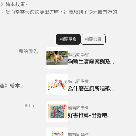
家》繪本故事。
享，然而當某天姊姊要出遊時，她體驗到了從未擁有過的
相關單集
相關節目
顯示相關單集
新的優先
麻吉同學會
狗醫生實際案例及效果分享
麻吉同學會
爸》繪本故
為什麼在廁所唱歌特別好聽?
06:05
麻吉同學會
好書推薦-出發吧小鐵人
麻吉同學會