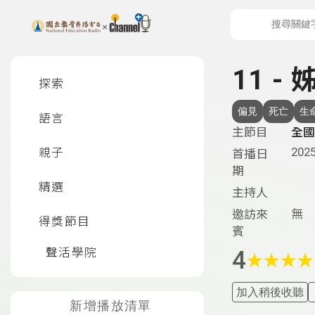
上方功能區塊
左側邊選單
11 -
探索
偏見
死亡
生
語言
主節目
全國
2025
親子
首播日
期
精選
主持人
無
邀訪來
得獎節目
賓
聲活學院
4
★
★
★
★
加入稍後收聽
新增播放清單