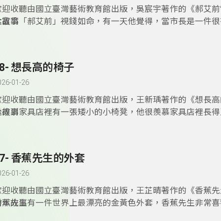
歡迎收聽由國立臺灣藝術教育館出版，吳宸宇著作的《郝艾前
本故事
大富翁「郝艾前」視錢如命，有一天他覺得，當市長是一件很
但沒想到當選後，地方建設、服務人民，處處需要錢，自私的
不願意花錢，他治理的城市、居民變得一團糟……。
18- 想長高的椅子
026-01-26
歡迎收聽由國立臺灣藝術教育館出版，王新瑀著作的《想長高
本故事
坐得到家具店裡有一張矮小的小椅凳，他很羨慕家具店裡長得
椅子，每次客人來總是找又高又壯的椅子，從來沒有人要買小
凳為了長高試了各種方法，然而全部都失敗了。一直到有一天
小客人……。
17- 香蕉先生的外套
026-01-26
歡迎收聽由國立臺灣藝術教育館出版，王芷晴著作的《香蕉先
繪本故事
香蕉先生有一件世界上最漂亮的金黃色外套，香蕉先生非常喜
普照的一天，香蕉先生出門和朋友玩，香蕉先生玩得滿身大汗