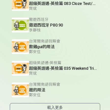
超級英語通-英檢篇 083 Cloze Test/段落填空-13
齊斌
遨遊西班牙
遨遊西班牙 P80.90
李靜枝
台灣閩南語我嘛會
歕雞gui的用法
鄭安住
超級英語通-英檢篇
超級英語通-英檢篇 035 Weekend Trip- 週末旅遊
齊斌
台灣閩南語我嘛會
趖的用法
鄭安住
載入更多