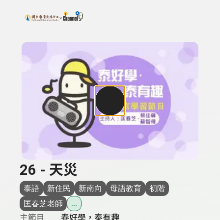
搜尋關鍵字：可輸入節目名稱、主持人或關鍵字
上方功能區塊
26 - 天災
泰語
新住民
新南向
母語教育
初階
匡春芝老師
...
主節目
泰好學，泰有趣