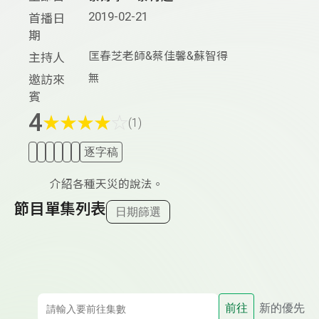
2019-02-21
首播日
期
匡春芝老師&蔡佳馨&蘇智得
主持人
無
邀訪來
賓
4
★
★
★
★
☆
(1)
逐字稿
介紹各種天災的說法。
節目單集列表
日期篩選
前往
新的優先