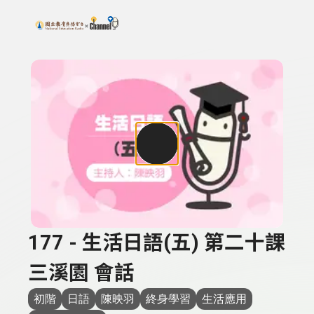
搜尋關鍵字：可輸入節目名稱、主持人或關鍵字
上方功能區塊
177 - 生活日語(五) 第二十課
三溪園 會話
初階
日語
陳映羽
終身學習
生活應用