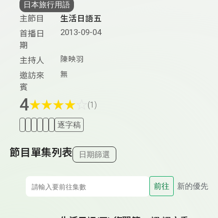
日本旅行用語
主節目
生活日語五
2013-09-04
首播日
期
陳映羽
主持人
無
邀訪來
賓
4
★
★
★
★
☆
(1)
逐字稿
節目單集列表
日期篩選
前往
新的優先