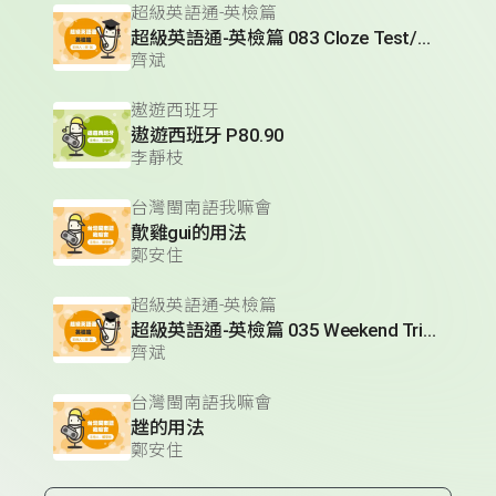
超級英語通-英檢篇
超級英語通-英檢篇 083 Cloze Test/段落填空-13
齊斌
遨遊西班牙
遨遊西班牙 P80.90
李靜枝
台灣閩南語我嘛會
歕雞gui的用法
鄭安住
超級英語通-英檢篇
超級英語通-英檢篇 035 Weekend Trip- 週末旅遊
齊斌
台灣閩南語我嘛會
趖的用法
鄭安住