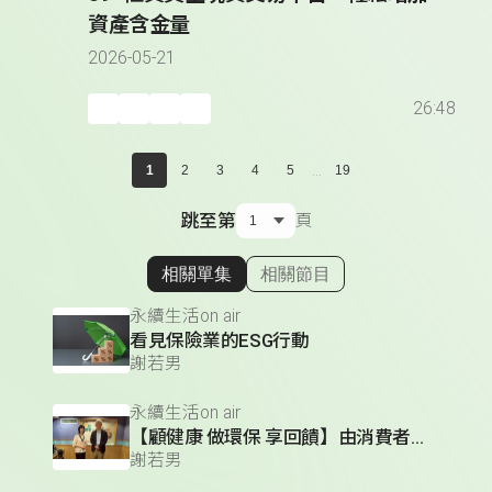
資產含金量
2026-05-21
26:48
...
1
2
3
4
5
19
跳至第
頁
相關單集
相關節目
顯示相關單集
永續生活on air
看見保險業的ESG行動
謝若男
永續生活on air
【顧健康 做環保 享回饋】由消費者帶動的低碳科技商機
謝若男