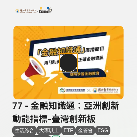
搜尋關鍵字：可輸入節目名稱、主持人或關鍵字
上方功能區塊
77 - 金融知識通：亞洲創新
動能指標-臺灣創新板
生活綜合
大專以上
ETF
金管會
ESG