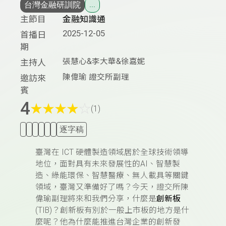
台灣金融研訓院
...
主節目
金融知識通
2025-12-05
首播日
期
張慧心&李大華&徐嘉妮
主持人
陳偉瑜 證交所副理
邀訪來
賓
4
★
★
★
★
☆
(1)
逐字稿
臺灣在 ICT 硬體製造領域居於全球技術領導
地位，面對具有未來發展性的
AI、智慧製
造、綠能環保、智慧醫療、無人載具等關鍵
領域，臺灣又準備好了嗎？
今天，證交所陳
偉瑜副理將來和我們分享，什麼是
創新板
(TIB)？創新板有別於一般上市板的地方是什
麼呢？他為什麼能推進台灣企業的創新發