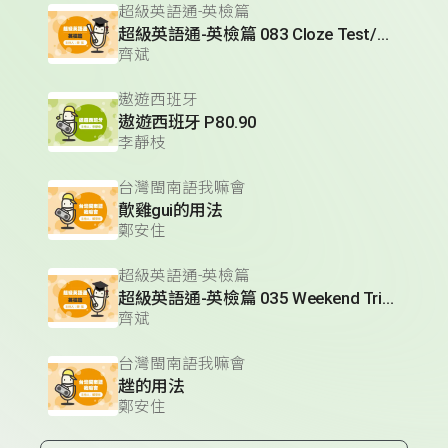
超級英語通-英檢篇
超級英語通-英檢篇 083 Cloze Test/段落填空-13
齊斌
遨遊西班牙
遨遊西班牙 P80.90
李靜枝
台灣閩南語我嘛會
歕雞gui的用法
鄭安住
超級英語通-英檢篇
超級英語通-英檢篇 035 Weekend Trip- 週末旅遊
齊斌
台灣閩南語我嘛會
趖的用法
鄭安住