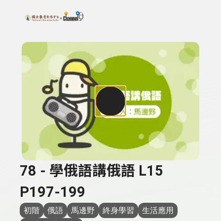
搜尋關鍵字：可輸入節目名稱、主持人或關鍵字
上方功能區塊
78 - 學俄語講俄語 L15
P197-199
初階
俄語
馬邊野
終身學習
生活應用