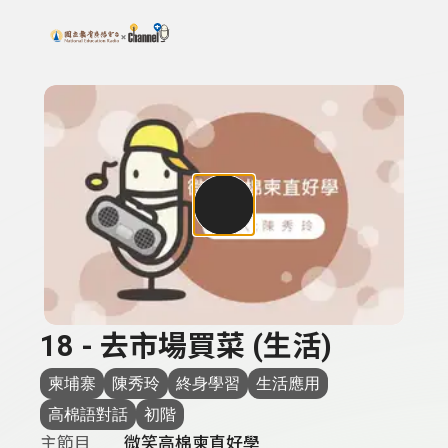
搜尋關鍵字：可輸入節目名稱、主持人或關鍵字
上方功能區塊
18 - 去市場買菜 (生活)
柬埔寨
陳秀玲
終身學習
生活應用
高棉語對話
初階
主節目
微笑高棉柬直好學