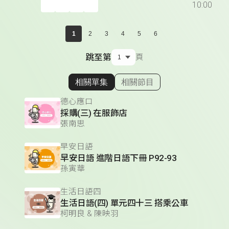
10:00
1
2
3
4
5
6
跳至第
頁
相關單集
相關節目
顯示相關單集
德心應口
採購(三) 在服飾店
張南思
早安日語
早安日語 進階日語下冊 P92-93
孫寅華
生活日語四
生活日語(四) 單元四十三 搭乘公車
柯明良 & 陳映羽