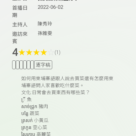
2022-06-02
首播日
期
陳秀玲
主持人
孫雅雯
邀訪來
賓
4
★
★
★
★
☆
(1)
逐字稿
如何用柬埔寨語跟人說去買菜還有怎麼用柬
埔寨語問人家喜歡吃什麼菜。
文化:日常會去買東西有哪些菜？
្រី 魚
សាច់ជ្រូក 豬肉
បន្លែ 蔬菜
ត្រសក់ 小黃瓜
ត្រកួន 空心菜
ស្ពៃក្តោប 高麗菜