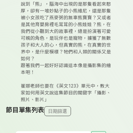
說到「熊」，腦海中出現的是那隻看起來憨
厚，卻有一堆妙點子的小熊維尼，還是那隻
被小女孩吃了燕麥粥的無辜熊寶寶？又或者
是其他育嬰房裡毛茸茸的小熊娃娃？熊，在
我們從小聽到大的故事裡，總是扮演著可愛
可親的角色，是玩伴也是寵物，擄獲了無數
孩子和大人的心，但真實的熊，在真實的世
界中，是什麼模樣？牠們和人類的關係又是
如何？
跟著我們一起好好認識這本像是攝影集的繪
本吧！
崔娜老師也要在《英文123》單元中，教大
家如何用英文說這集節目的關鍵字「攝影、
照片、影片」
節目單集列表
日期篩選