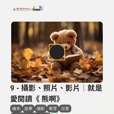
搜尋關鍵字：可輸入節目名稱、主持人或關鍵字
上方功能區塊
9 - 攝影、照片、影片｜就是
愛閱讀《 熊啊》
繪本
故事
攝影
教育
兒童