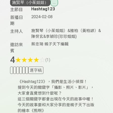
施賢琴（小茱姐姐）
...
Hashtag123
主節目
2024-02-08
首播日
期
施賢琴（小茱姐姐）&雅柏（黃柏諺）&
主持人
陳佾玄&李穎珍(珍珍姐姐)
蔡忠琦 親子天下編輯
邀訪來
賓
4
★
★
★
★
☆
(1)
逐字稿
《Hashtag123》，我們是生活小偵探！
提到今天的關鍵字「攝影、照片、影片」，
大家會直覺想到什麼呢？
這三個關鍵字都會出現在今天的故事中喔！
今天的故事要和大家分享的是親子天下出版
的繪本《熊啊》