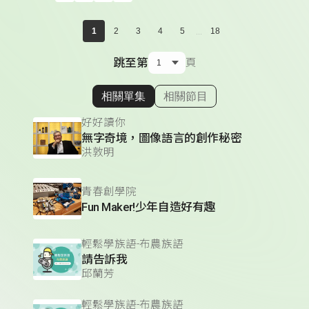
...
1
2
3
4
5
18
跳至第
頁
相關單集
相關節目
顯示相關單集
好好讀你
無字奇境，圖像語言的創作秘密
洪敦明
青春創學院
Fun Maker!少年自造好有趣
輕鬆學族語-布農族語
請告訴我
邱蘭芳
輕鬆學族語-布農族語