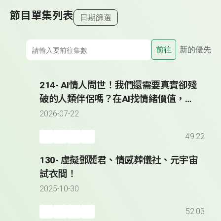
節目單集列表
日期篩選
前往
新的優先
214- AI情人問世！我們還需要真實卻殘
破的人類伴侶嗎？在AI找情緒價值，小
心被科技巨頭情感勒索？
2026-07-22
49:22
130- 虛擬鄧麗君、情感葬儀社、元宇宙
試衣間！
2025-10-30
52:03