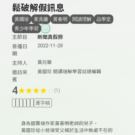
鬆破解假訊息
黃國珍
黃兆徽
黃春明
閱讀理解
品學堂
青少年學習
...
主節目
新聞真假掰
2022-11-28
首播日
期
黃兆徽
主持人
黃國珍 閱讀理解學習誌總編輯
邀訪來
賓
4
★
★
★
★
☆
(1)
逐字稿
身為國寶級作家黃春明老師的兒子，
黃國珍從小就接受父親於生活中無處不在的