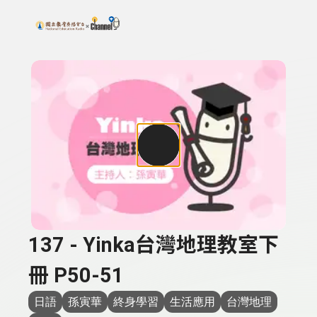
搜尋關鍵字：可輸入節目名稱、主持人或關鍵字
上方功能區塊
137 - Yinka台灣地理教室下
冊 P50-51
日語
孫寅華
終身學習
生活應用
台灣地理