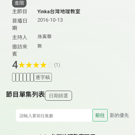
進階
主節目
Yinka台灣地理教室
2016-10-13
首播日
期
孫寅華
主持人
無
邀訪來
賓
4
★
★
★
★
☆
(1)
逐字稿
節目單集列表
日期篩選
前往
新的優先