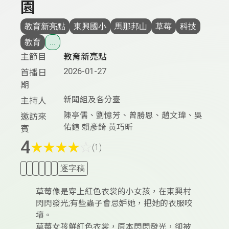
園
教育新亮點
東興國小
馬那邦山
草莓
科技
教育
...
主節目
教育新亮點
2026-01-27
首播日
期
新聞組及各分臺
主持人
陳亭儒、劉憶芳、曾勝恩、趙文瑋、吳
邀訪來
佑鍹 賴彥錡 黃巧昕
賓
4
★
★
★
★
☆
(1)
逐字稿
草莓像是穿上紅色衣裳的小女孩，在東興村
閃閃發光;有些蟲子會忌妒她，把她的衣服咬
壞。
草莓女孩鮮紅色衣裳，原本閃閃發光，卻被