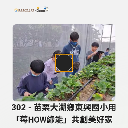
搜尋關鍵字：可輸入節目名稱、主持人或關鍵字
上方功能區塊
302 - 苗栗大湖鄉東興國小用
「莓HOW綠能」共創美好家