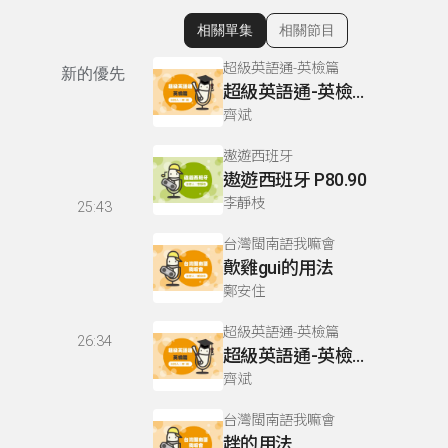
相關單集
相關節目
顯示相關單集
超級英語通-英檢篇
新的優先
超級英語通-英檢篇 083 Cloze Test/段落填空-13
齊斌
遨遊西班牙
遨遊西班牙 P80.90
李靜枝
25:43
台灣閩南語我嘛會
歕雞gui的用法
鄭安住
超級英語通-英檢篇
26:34
超級英語通-英檢篇 035 Weekend Trip- 週末旅遊
齊斌
台灣閩南語我嘛會
趖的用法