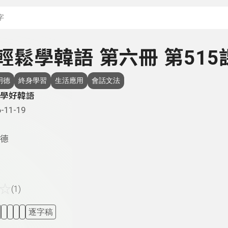
搜尋關鍵字：可輸入節
- 輕鬆學韓語 第六冊 第515
明德
終身學習
生活應用
會話文法
學好韓語
-11-19
德
☆
(1)
逐字稿