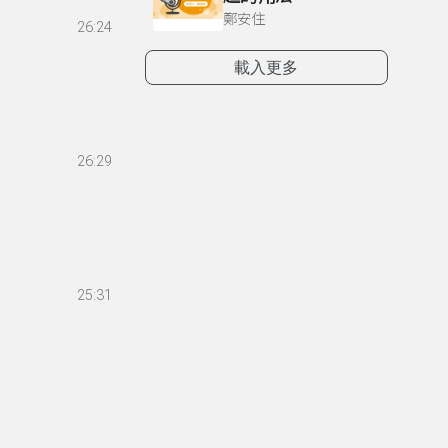
鄭安住
26:24
載入更多
26:29
25:31