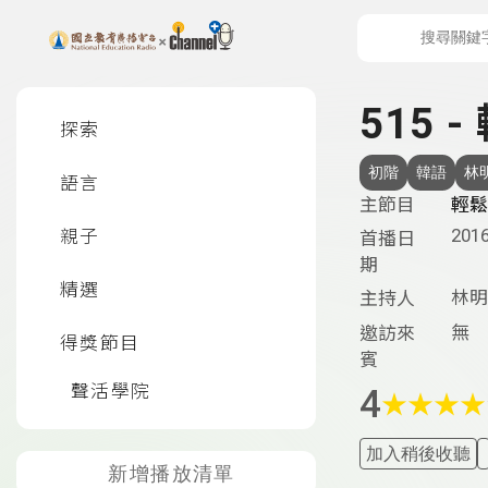
上方功能區塊
左側邊選單
515 
探索
初階
韓語
林
語言
主節目
輕鬆
2016
親子
首播日
期
精選
林明
主持人
無
邀訪來
得獎節目
賓
聲活學院
4
★
★
★
★
加入稍後收聽
新增播放清單