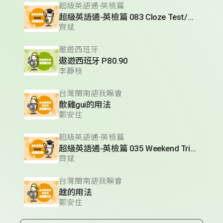
超級英語通-英檢篇
超級英語通-英檢篇 083 Cloze Test/段落填空-13
齊斌
遨遊西班牙
遨遊西班牙 P80.90
李靜枝
台灣閩南語我嘛會
歕雞gui的用法
鄭安住
超級英語通-英檢篇
超級英語通-英檢篇 035 Weekend Trip- 週末旅遊
齊斌
台灣閩南語我嘛會
趖的用法
鄭安住