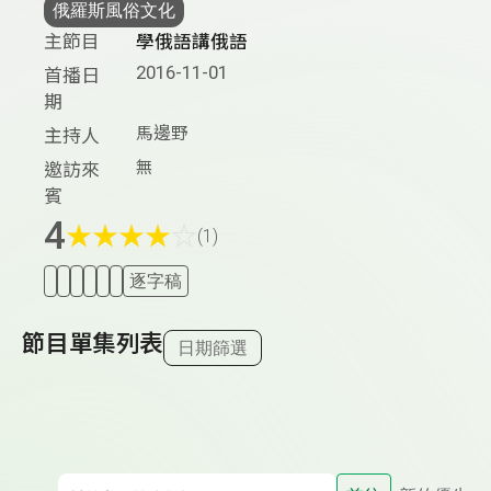
俄羅斯風俗文化
主節目
學俄語講俄語
2016-11-01
首播日
期
馬邊野
主持人
無
邀訪來
賓
4
★
★
★
★
☆
(1)
逐字稿
節目單集列表
日期篩選