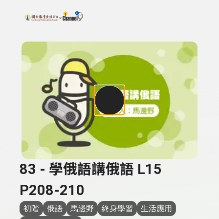
搜尋關鍵字：可輸入節目名稱、主持人或關鍵字
上方功能區塊
83 - 學俄語講俄語 L15
P208-210
初階
俄語
馬邊野
終身學習
生活應用