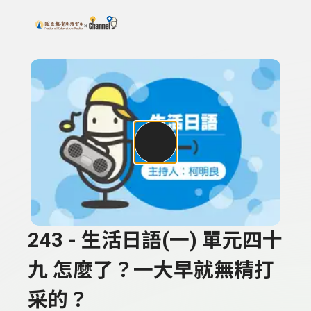
搜尋關鍵字：可輸入節目名稱、主持人或關鍵字
上方功能區塊
243 - 生活日語(一) 單元四十
九 怎麼了？一大早就無精打
采的？