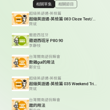
相關單集
相關節目
顯示相關單集
超級英語通-英檢篇
超級英語通-英檢篇 083 Cloze Test/段落填空-13
齊斌
遨遊西班牙
遨遊西班牙 P80.90
李靜枝
台灣閩南語我嘛會
歕雞gui的用法
鄭安住
超級英語通-英檢篇
超級英語通-英檢篇 035 Weekend Trip- 週末旅遊
齊斌
台灣閩南語我嘛會
趖的用法