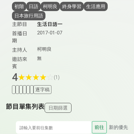
初階
日語
柯明良
終身學習
生活應用
日本旅行用語
主節目
生活日語一
2017-01-07
首播日
期
柯明良
主持人
無
邀訪來
賓
4
★
★
★
★
☆
(1)
逐字稿
節目單集列表
日期篩選
前往
新的優先