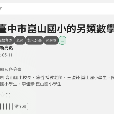
搜尋關鍵字：可輸入節
 - 臺中市崑山國小的另類數
統教育獎
老師
彰化分臺
師鐸獎
...
新亮點
-05-11
組及各分臺
明 崑山國小校長、蘇哲 補教老師、王浚錡 崑山國小學生、
國小學生、李佳臻 崑山國小學生
☆
(1)
逐字稿