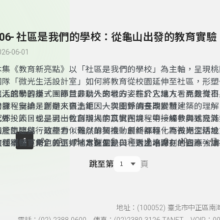
藝術節，到地方生活與青年培力等行動，都讓人看見地方文化
結合的可能性。尤其在「青聚點」相關計畫中，透過實際走讀
與青年交流，讓更多年輕人理解「地方創生」不只是口號，而
306- 社區是我們的學校：從龜山出發的教育實驗
地方生活的一種方式。
026-06-01
本集《教育新亮點》以「社區是我們的學校」為主軸，呈現桃
團隊「微光生活設計室」如何將教育從校園延伸至社區，形塑
生活的學習模式。節目最動人的地方，在於它讓人看見教育不
讓人感動的是，團隊並非以外來者的姿態介入地方，而是從自
的課程安排，而是來自土地、人與關係的長期累積。
出發。無論是創辦人張浩鉅因一次田野調查改變對建築的理解
家鄉投入，或是另一位創辦人李苡帆在課程中接觸參與式設計
此外，節目也呈現出教育現場的真實困境。第一線教師雖充滿
山產生連結，這些看似偶然的契機，最終都轉化為長期深耕地
限於時間與行政壓力，難以單獨推動創新課程。而微光生活設
...
1
2
3
4
5
6
7
8
9
10
47
這種「留下來」的選擇，本身就是一種對土地深刻的回應。
的「橋樑」角色，正好補足這個缺口，透過串聯在地資源，讓
這個案例重新定義了「地方創生」與「人才培力」。它不強調
子的學習場域。這樣的合作不只是分工，更是一種彼此支持、
導，而是讓每個人找到自己的位置，無論是青年、居民或教師
跳至第
頁
夥伴關係。
方中發揮影響力。當個人的力量被串聯，地方不再只是地理空
一個共同實踐、彼此成就的生活共同體。
地址：(100052) 臺北市中正區南