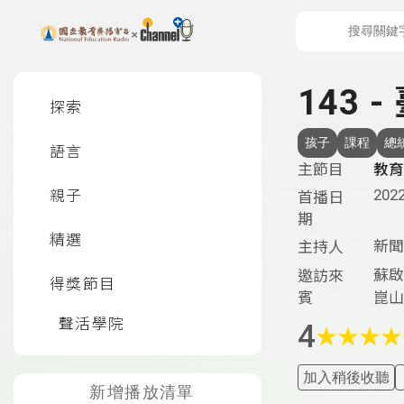
上方功能區塊
左側邊選單
143
探索
孩子
課程
總
語言
主節目
教育
2022
親子
首播日
期
精選
新聞
主持人
蘇啟
邀訪來
得獎節目
賓
崑山
聲活學院
4
★
★
★
★
加入稍後收聽
新增播放清單