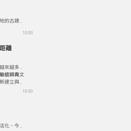
地的古建築
國中小學合
10:00
才。
的距離
越來越多的
份認同與文
勵這群青年
新建立與部
10:00
活化、今秋