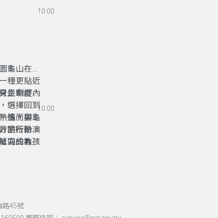
與青年力量
10:00
、地方實作
是真正走進
園龜山在地
一種更貼近
只是制度內
身生命經驗
，選擇回到
10:00
，進而與龜
熱情，卻受
方的行動。
計室所扮演
社區成為孩
單向的教
共同前行的
，都能在地
間，而成為
海路45號