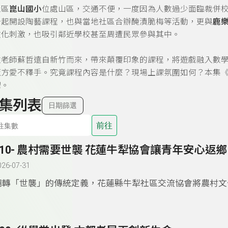
社區
崑山國小
位處山區，交通不便，一度因為人數過少面臨裁併
一起開設陶藝課程，也與當地社區合辦醃漬脆梅等活動，更與
鹿
文化刺激，也吸引鄰近學校甚至周遭民眾參與其中。
教老師蘇哲遠自新竹而來，帶來顛覆印象的課程，將遊戲融入數
魔方愛不釋手。究竟課程內容是什麼？現場上課氛圍如何？本集
課。
集列表
日期篩選
前往
310- 農村需要世襲 花蓮牛犁協會讓青年安心返鄉
026-07-31
翻轉「世襲」的傳統定義，花蓮縣牛犁社區交流協會將農村文
感及在地事業「代代相傳」，讓「返鄉務農」不再是「混不好
而是「為家鄉盡心力」的榮耀。