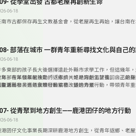
309- 從學堂出發 古都老屋再創新生命
026-06-18
臺南市古都保存再生文教基金會，從老屋再生再始，讓台南在
重獲新生命，如今基金會希望將這份使命向下延伸，和在地的
作，希望讓學生認識老屋的價值及意義，同時培養新一代的人
308- 部落在城市 一群青年重新尋找文化與自己
026-06-18
許多東部的孩子長大後選擇遠赴外縣市求學工作，但這幾年，
青年，在某個年紀決定「返鄉」，或是開始渴望找回自己的身
教育部青年發展署推動的「永續共好地方創生計畫」，正是鼓
化根源。
從生活出發，透過實際行動累積改變的力量。
而臺東縣布農青年永續發展協會，透過青聚行動，帶領青年重
落的連結。
307- 從青聚到地方創生——鹿港囝仔的地方行動
026-06-18
鹿港囝仔文化事業長期深耕鹿港地方創生，從青年返鄉、老屋