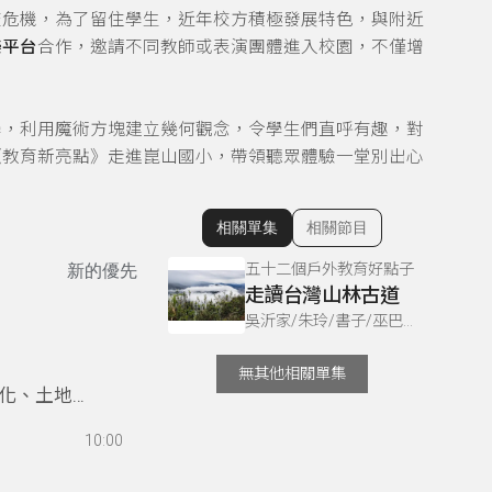
校危機，為了留住學生，近年校方積極發展特色，與附近
樂平台
合作，邀請不同教師或表演團體進入校園，不僅增
學，利用魔術方塊建立幾何觀念，令學生們直呼有趣，對
《教育新亮點》走進崑山國小，帶領聽眾體驗一堂別出心
相關單集
相關節目
顯示相關單集
五十二個戶外教育好點子
新的優先
走讀台灣山林古道
吳沂家/朱玲/書子/巫巴克 & 吳沂家 & 謝若男 & 巫巴克 & 書子 & 彭安萁 (安萁兒) & 吳沂家、朱玲、書子、巫巴克、書勤 & 朱玲 & 書勤
無其他相關單集
化、土地情
」的恥辱，
10:00