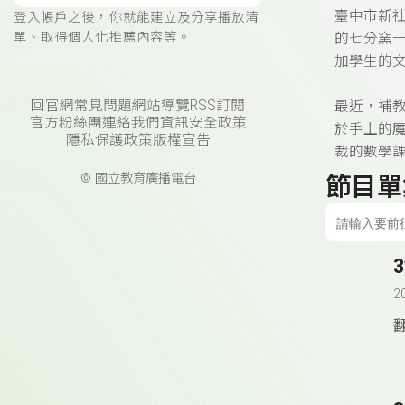
臺中市新
登入帳戶之後，你就能建立及分享播放清
單、取得個人化推薦內容等。
的七分窯
加學生的
回官網
常見問題
網站導覽
RSS訂閱
最近，補
官方粉絲團
連絡我們
資訊安全政策
於手上的
隱私保護政策
版權宣告
裁的數學
© 國立教育廣播電台
節目單
2