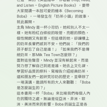
在這一集的《英語繪本・停看聽 Stop, Read,
and Listen – English Picture Books》，要帶
大家閱讀一本超可愛的繪本《Becoming
Boba》，一場發生在「奶茶小鎮」的故事，
就此展開。
主角 Mindy 是一杯小珍奶，她和別人不太一
樣。她有粉紅白條紋的吸管、亮眼的顏色，
個性開朗又有創意。但這樣的她，卻讓樓上
的奶茶長輩們感到不安。他們說：「我們的
孩子都忘了自己是誰！」「如果我們不是傳
統奶茶，那Milk Tea Town怎麼辦？」
面對這些聲音，Mindy 並沒有躲起來，而是
努力想了解自己到底是誰。她去上文化課、
學習好品質的原料、寫報告介紹經典奶茶，
還和朋友們一起研究珍奶的歷史，並舉辦了
一場演講，邀請所有的大人來聽聽：「Boba
是怎麼誕生的？」
這本書用一杯「Boba」來比喻我們每個人內
在的獨特之處。無論是從亞洲、非洲、歐
洲、美洲而來的影響，Boba 的誕生正是各