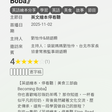
Boba》
英語繪本分享
學習
英語
美食
故事
節目
主節目
英文繪本停看聽
2025-11-02
首播日
期
劉怡伶&胡語姍
主持人
主持人：袋鼠媽媽劉怡伶、台北市家長
邀訪來
協會常務監事胡語姍
賓
4
★
★
★
★
☆
(1)
逐字稿
【英語繪本・停看聽｜美食三部曲
Becoming Boba】
你也喜歡喝珍珠奶茶嗎？ 那你知道，一杯看
似平凡的珍奶，背後竟然藏著文化交流、歷
史傳承，還有一段學習做自己的旅程？