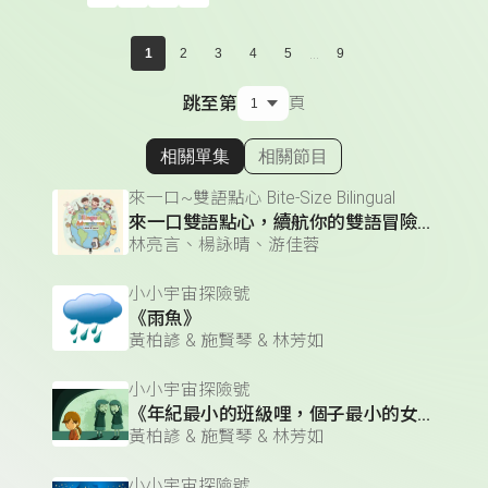
...
1
2
3
4
5
9
跳至第
頁
相關單集
相關節目
顯示相關單集
來一口~雙語點心 Bite-Size Bilingual
來一口雙語點心，續航你的雙語冒險，邊聽邊學！
林亮言、楊詠晴、游佳蓉
小小宇宙探險號
《雨魚》
黃柏諺 & 施賢琴 & 林芳如
小小宇宙探險號
《年紀最小的班級哩，個子最小的女孩》
黃柏諺 & 施賢琴 & 林芳如
小小宇宙探險號