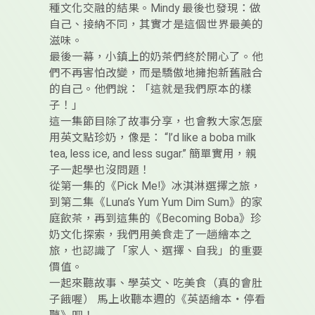
種文化交融的結果。Mindy 最後也發現：做
自己、接納不同，其實才是這個世界最美的
滋味。
最後一幕，小鎮上的奶茶們終於開心了。他
們不再害怕改變，而是驕傲地擁抱新舊融合
的自己。他們說：「這就是我們原本的樣
子！」
這一集節目除了故事分享，也會教大家怎麼
用英文點珍奶，像是： “I’d like a boba milk
tea, less ice, and less sugar.” 簡單實用，親
子一起學也沒問題！
從第一集的《Pick Me!》冰淇淋選擇之旅，
到第二集《Luna’s Yum Yum Dim Sum》的家
庭飲茶，再到這集的《Becoming Boba》珍
奶文化探索，我們用美食走了一趟繪本之
旅，也認識了「家人、選擇、自我」的重要
價值。
一起來聽故事、學英文、吃美食（真的會肚
子餓喔） 馬上收聽本週的《英語繪本・停看