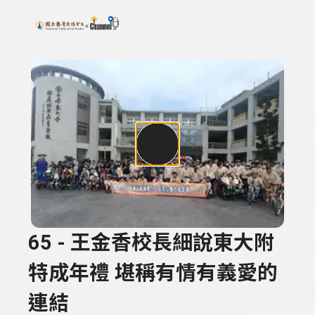
搜尋關鍵字：可輸入節目名稱、主持人或關鍵字
上方功能區塊
65 - 王金香校長細說東大附
特成年禮 堪稱有情有義愛的
連結