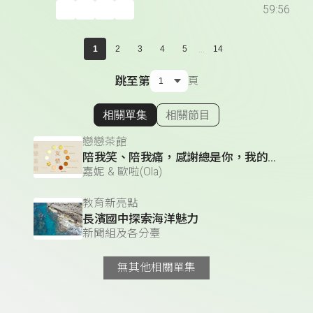
59:56
...
1
2
3
4
5
14
跳至第
頁
相關單集
相關節目
顯示相關單集
戀戀茶館
陪我笑、陪我痛，感謝總是你，我的朋友
嘉妮 & 歐啦(Ola)
教育新亮點
長濱國中探索海洋魅力
新聞組及各分臺
無其他相關單集