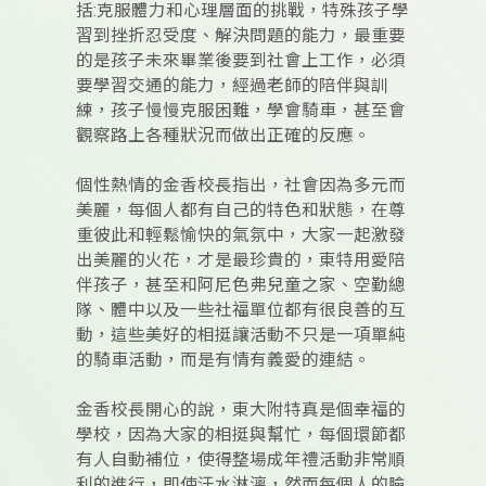
括:克服體力和心理層面的挑戰，特殊孩子學
習到挫折忍受度、解決問題的能力，最重要
的是孩子未來畢業後要到社會上工作，必須
要學習交通的能力，經過老師的陪伴與訓
練，孩子慢慢克服困難，學會騎車，甚至會
觀察路上各種狀況而做出正確的反應。
個性熱情的金香校長指出，社會因為多元而
美麗，每個人都有自己的特色和狀態，在尊
重彼此和輕鬆愉快的氣氛中，大家一起激發
出美麗的火花，才是最珍貴的，東特用愛陪
伴孩子，甚至和阿尼色弗兒童之家、空勤總
隊、體中以及一些社福單位都有很良善的互
動，這些美好的相挺讓活動不只是一項單純
的騎車活動，而是有情有義愛的連結。
金香校長開心的說，東大附特真是個幸福的
學校，因為大家的相挺與幫忙，每個環節都
有人自動補位，使得整場成年禮活動非常順
利的進行，即使汗水淋漓，然而每個人的臉