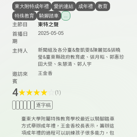
東大附特成年禮
愛的連結
成年禮
教育
特殊教育
騎腳踏車
...
主節目
東特之聲
2025-05-05
首播日
期
新聞組及各分臺&詹凱雯&陳麗如&張曉
主持人
瑩&臺東縣政府教育處、張月昭、郭惠珍
田大榮、朱慧清、郭人宇
王金香
邀訪來
賓
4
★
★
★
★
☆
(1)
逐字稿
臺東大學附屬特殊教育學校最近以騎腳踏車
方式舉辦成年禮，王金香校長表示，籌辦這
項成年禮的過程可以訓練孩子很多能力，包