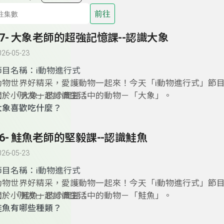
前往
57- 大象老師的超強記憶課--認識大象
026-05-23
節目名稱：
i動物進行式
動物世界好精采，愛護動物一起來！今天「i動物進行式」節
大、小朋友一起認識生活中的動物－「大象」。
關於 「大象」的小問題：
大象喜歡吃什麼？
大象的耳朵這麼大，有什麼作用？
大象會利用長鼻子做什麼？
56- 鮭魚老師的堅毅課--認識鮭魚
有人說大象的記性很好，真的嗎？
026-05-23
大象是群居動物，牠們如何互相幫助？
節目名稱：
i動物進行式
動物世界好精采，愛護動物一起來！今天「i動物進行式」節
大、小朋友一起認識生活中的動物－「鮭魚」。
關於 「鮭魚」的小問題：
鮭魚有哪些種類？
都長得一樣嗎？