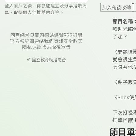
登入帳戶之後，你就能建立及分享播放清
加入稍後收聽
單、取得個人化推薦內容等。
節目名稱
歡迎光臨
回官網
常見問題
網站導覽
RSS訂閱
了呢？
官方粉絲團
連絡我們
資訊安全政策
隱私保護政策
版權宣告
〈問題怪
就會很生
© 國立教育廣播電台
麼陪著他
〈點子販
〈Boo
下次打怪
打擊怪獸
節目單