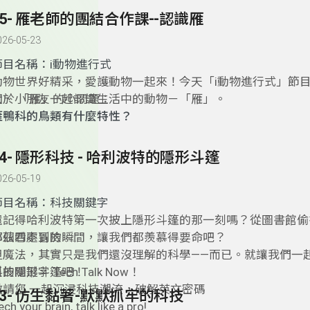
請問我們現在吃的鮭魚是養殖的？還是野生的？
55- 雁老師的團結合作課--認識雁
鮭魚很好養殖嗎？
026-05-23
鮭魚為什麼要回老家？牠們不會迷路嗎？
鮭魚逆流而上會遇到什麼危險？
節目名稱：
i動物進行式
動物世界好精采，愛護動物一起來！今天「i動物進行式」節
大、小朋友一起認識生活中的動物－「雁」。
關於 「雁」的小問題：
雁鴨科的鳥類有什麼特性？
為什麼雁飛行時總是排成「人字形」？
誰會當領頭雁？是怎麼決定的？
54- 隱形科技 - 哈利波特的隱形斗篷
雁怎麼辨認方向？會不會迷路？
026-05-19
台灣可以看到哪些雁？
雁鳥牠們在陸地上生活時，會吃些什麼？
節目名稱：科技關鍵字
還記得哈利波特第一次披上隱形斗篷的那一刻嗎？從圖書館偷
華茲四處冒險……
那個看不到的瞬間，讓我們都羨慕得要命吧？
但魔法，其實只是我們還沒理解的科學——而已。就讓我們一
正的隱形斗篷吧！
技關鍵字 Tech Talk Now！
邀請您 一起沉浸科技潮流，破解英文密碼
53- 仿生黏著-默默抓牢的科技
ech your brain, talk like a pro!