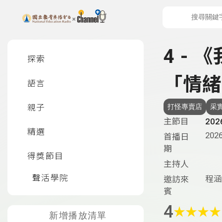
上方功能區塊
左側邊選單
4 -
探索
「情緒
語言
親子
打怪專賣店
采
主節目
20
精選
2026
首播日
期
得獎節目
主持人
聲活學院
程涵
邀訪來
賓
4
★
★
★
★
新增播放清單