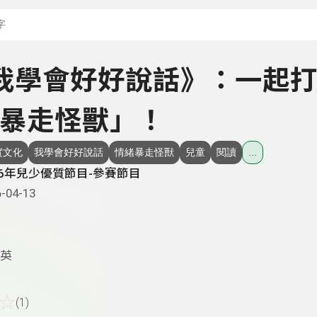
搜尋關鍵字：可輸入節
 《我學會好好說話》：一起
暴走怪獸」！
實文化
我學會好好說話
情緒暴走怪獸
兒童
閱讀
...
26年兒少優質節目-參賽節目
-04-13
英
☆
(1)