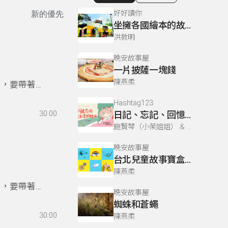
顯示相關單集
好好讀你
新的優先
坐擁各國繪本的故事城堡-斗六
洪敦明
晚安故事屋
一片披薩一塊錢
陳燕柔
目，要帶著
Hashtag123
30:00
日記、忘記、回憶｜就是愛閱讀《健忘的汪達奶奶》
施賢琴（小茱姐姐） & 李穎珍(珍珍姐姐) & 陳佾玄 & 雅柏（黃柏諺）
晚安故事屋
台北兒童故事寶盒：cs王國不可能的任務
陳燕柔
目，要帶著
晚安故事屋
蜘蛛和蒼蠅
30:00
陳燕柔