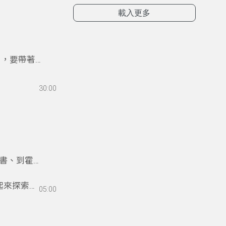
載入更多
目，要帶著
30:00
書、到霍格
起來探索真
05:00