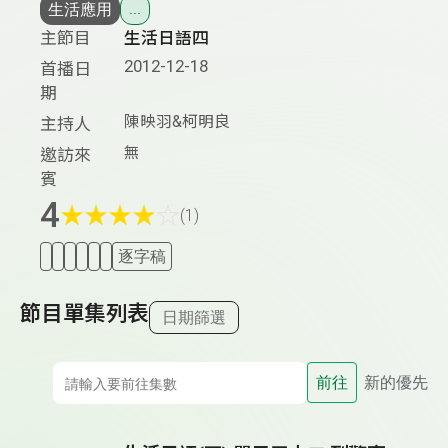
生活應用
...
主節目
生活日語四
2012-12-18
首播日
期
陳映羽&柯明良
主持人
無
邀訪來
賓
4
★
★
★
★
☆
(1)
逐字稿
節目單集列表
日期篩選
前往
新的優先