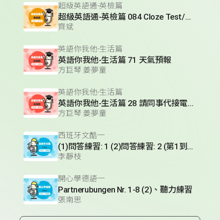
超級英語通-英檢篇
超級英語通-英檢篇 084 Cloze Test/段落填空-14
齊斌
英語你我他-生活篇
英語你我他-生活篇 71 天氣預報
方巨琴.姜夢童
英語你我他-生活篇
英語你我他-生活篇 28 請同事代接電話(1)
方巨琴.姜夢童
西班牙文酷一
(1)問答練習: 1 (2)問答練習: 2 (第1到3題) (3)實用短句單元 (Hablando en plata)- 火車篇 (II)
李靜枝
開心學德語一
Partnerubungen Nr. 1-8 (2)、聽力練習
張南思