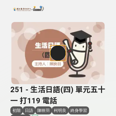
搜尋關鍵字：可輸入節目名稱、主持人或關鍵字
上方功能區塊
251 - 生活日語(四) 單元五十
一 打119 電話
初階
日語
陳映羽
柯明良
終身學習