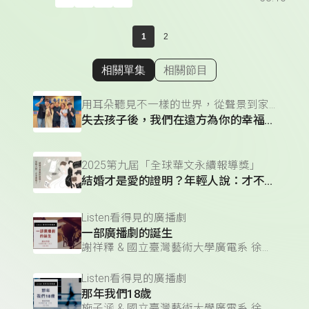
1
2
相關單集
相關節目
顯示相關單集
用耳朵聽見不一樣的世界，從聲景到家庭的聲音故事
失去孩子後，我們在遠方為你的幸福祈禱！
2025第九屆「全球華文永續報導獎」
結婚才是愛的證明？年輕人說：才不是呢！
Listen看得見的廣播劇
一部廣播劇的誕生
謝祥釋 & 國立臺灣藝術大學廣電系 徐進輝老師 & 施子涵 & 楊子萱
Listen看得見的廣播劇
那年我們18歲
施子涵 & 國立臺灣藝術大學廣電系 徐進輝老師 & 謝祥釋 & 楊子萱