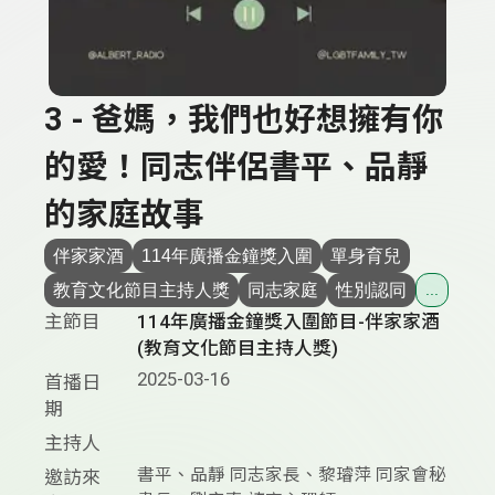
3 - 爸媽，我們也好想擁有你
的愛！同志伴侶書平、品靜
的家庭故事
伴家家酒
114年廣播金鐘獎入圍
單身育兒
教育文化節目主持人獎
同志家庭
性別認同
...
主節目
114年廣播金鐘獎入圍節目-伴家家酒
(教育文化節目主持人獎)
2025-03-16
首播日
期
主持人
書平、品靜 同志家長、黎璿萍 同家會秘
邀訪來