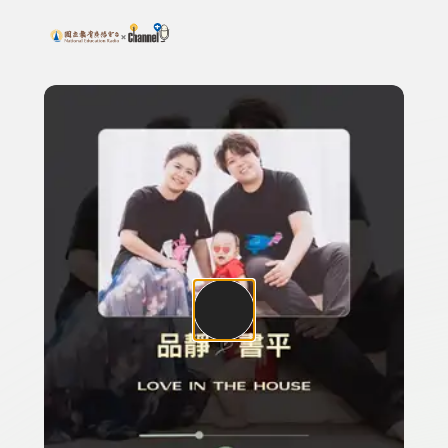
搜尋關鍵字：可輸入節目名稱、主持人或關鍵字
上方功能區塊