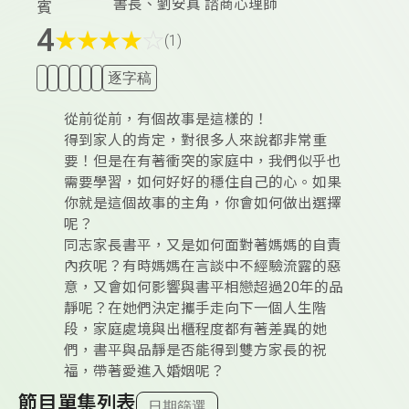
書長、劉安真 諮商心理師
賓
4
★
★
★
★
☆
(1)
逐字稿
從前從前，有個故事是這樣的！
得到家人的肯定，對很多人來說都非常重
要！但是在有著衝突的家庭中，我們似乎也
需要學習，如何好好的穩住自己的心。如果
你就是這個故事的主角，你會如何做出選擇
呢？
同志家長書平，又是如何面對著媽媽的自責
內疚呢？有時媽媽在言談中不經驗流露的惡
意，又會如何影響與書平相戀超過20年的品
靜呢？在她們決定攜手走向下一個人生階
段，家庭處境與出櫃程度都有著差異的她
們，書平與品靜是否能得到雙方家長的祝
福，帶著愛進入婚姻呢？
節目單集列表
日期篩選