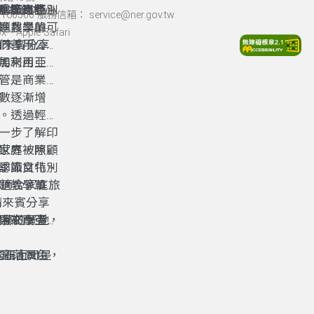
馬來西亞、
季節目特別
認識文化、
系統的核心
在水源地、
60500 服務信箱： service@ner.gov.tw
語非常接
題教學單
進農業的可
Apple Safari
請來賓分享
們善用公共
馬來西亞、
加利用。
語非常接
管是商業、
數逐漸增
。透過輕鬆
一步了解印
家庭被照顧
世界，除了
季節目特別
認識文化、
題教學單
，適合家庭旅
請來賓分享
馬來西亞、
建築的好地
浪初學者，
語非常接
岩石上，是
隨日落景色，
景觀而聞