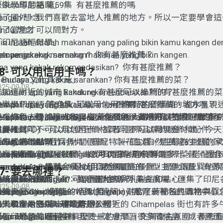
「Guru導師點睛」
快樂學印尼語 第59集 有甚麼推薦的嗎
angen 想念
到了國外，我們喜歡去當地人推薦的地方。所以一定要學會這
indu 想念
到了當地才可以問對方。
ie instan adalah makanan yang paling bikin kamu kangen d
「印尼語輕鬆學」
ndonesia!
empe goreng memang makanan yang bikin kangen.
pa yang kakak sarankan? 你有甚麼推薦？
pa yang kakak rekomendasikan? 你有甚麼推薦？
58- 可以用信用卡嗎？
「Budaya文化真多元」
enu apa yang kakak sarankan? 你有甚麼推薦的菜？
025-09-08
雅加達附近的城市 Bandung 有甚麼可以推薦的？
akanan apa yang kakak rekomendasikan? 你有甚麼推薦的
Kawah Putih（白色火山湖）：一個獨特的硫磺湖，湖水呈
empat apa yang kakak sarankan? 你有甚麼推薦的地方嗎？
快樂學印尼語
第
58
集
可以用信用卡嗎？
色或綠色，根據陽光和雲層變化顏色。湖邊可以拍照，周邊環
alan Riau 和 Jalan Dago 是萬隆的兩大購物街，聚集了眾多 Fa
empat apa yang kakak rekomendasikan? 你有甚麼推薦
現在如果去雅加達或峇里島，會發現很多地方都不收現金了，
寧靜。
Outlets (FO)。可以以便宜價格買到國際品牌的服飾和配件。
美食推薦：
候要確認可不可以用信用卡，或者可不可以用現金付款，今天
Dusun Bambu（竹村休閒園區）：一個以自然生態為主題的
Batagor：油炸豆腐魚丸，搭配特製花生醬，是萬隆的地道小
「Guru導師點睛」
的方式吧！
「印尼語輕鬆學」
點，有小船和樹屋餐廳。提供印尼傳統美食和國際菜餚，適合
Sate Maranggi：碳烤羊肉或牛肉串，肉質鮮嫩多汁，搭配
餐廳推薦：
aran 推薦/建議
isa pakai kartu kredit gak?
可以用信用卡嗎？
armhouse Susu Lembang：歐洲風情的小型主題公園，
Sapu Lidi：一個融合農村和自然氛圍的餐廳，提供傳統巽他
enyarankan 推薦
isa pakai tunai gak?
可以用現金嗎？
57- 要去哪裡？
傳統服飾拍照的活動。提供當地新鮮乳製品和點心。
Paskal Food Market：萬隆最大的戶外美食廣場，匯集了印
建築與城市探索
arankan 推薦
isa pakai cash gak?
可以用現金嗎？
025-09-08
物天堂 Cihampelas Walk (Ciwalk)：萬隆最著名的購物
和美食。
Gedung Sate：萬隆的地標性建築，融合了荷蘭殖民風格與
ekomendasi 推薦
isa pakai gopay gak?
可以用
gopay
嗎？
露天和室內空間，環境舒適。附近的 Cihampelas 街也有許
色，現在是西爪哇省政府辦公樓。
erekomendasikan 推薦
快樂學印尼語
第
57
集
要去哪裡？
店。
Jalan Braga：萬隆最具歷史感的街區，充滿復古氛圍，兩旁
ekomendasikan 推薦
「
學習印尼語的過程中，我們一定會學習很多問候語，或者見面
Guru
導師點睛」