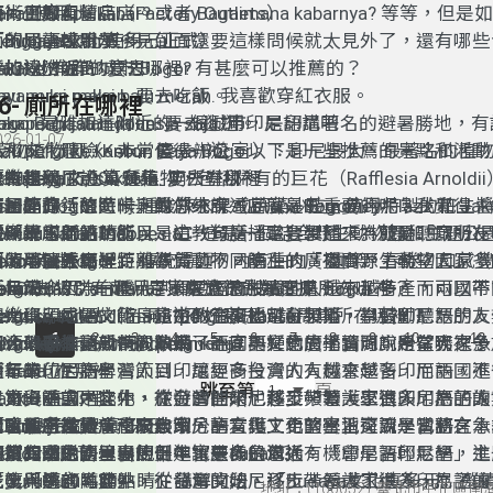
尚工廠直營店（Factory Outlets）
藝術畫廊和精品店。
akai
語。例如
使用
Apa kabar?
或者
Bagaimana kabarnya?
等等，但是如
「Budaya文化真多元」
enggunakan
面的同事或朋友，見到面還要這樣問候就太見外了，還有哪些
「印尼語輕鬆學」
使用（正式）
雅加達附近的城市 Bogor 有甚麼可以推薦的？
akai
呼的說法呢？
au ke mana?
也有穿的意思
要去哪裡
?
aya suka pakai baju merah.
au pergi makan.
要去吃飯。
我喜歡穿紅衣服。
56- 廁所在哪裡
Bogor 是雅加達附近的一個城市，是印尼著名的避暑勝地，
akai Bahasa Indonesia saja.
au pergi jalan-jalan.
要去逛逛。
用印尼語講吧
026-01-07
點和文化體驗，非常值得一遊。以下是一些推薦的景點和活動
茂物植物園（Kebun Raya Bogor）：印尼最大、最著名的
au pergi ke kantor.
要去辦公室。
有超過 15,000 種植物，包括稀有的巨花（Rafflesia Arnold
食物推薦:
「
au pergi ke sekolah.
快樂學印尼語
Budaya
文化真多元」
第
56
集
要去學校。
廁所在哪裡
節目簡介：
有一座荷兰殖民时期的总统府（Istana Bogor）。
Asinan Bogor： 一種酸辣水果或蔬菜沙拉，使用特製的花
雅加達的「悠遊卡」或「一卡通」就是
在國外旅行的時候，對你來說，甚麼是最重要的呢？我覺得，
E-money/Flazz
和
Jak
快樂學印尼語的節目是由教育廣播電台製播，為鼓勵聽眾朋友
aman Safari Indonesia：這是一個結合野生動物園和主題
常開胃。
識一下它們的功能。
「
是「找廁所」。所以，這一句話一定要學起來，就是「廁所在
Guru
導師點睛」
資源學習外語，特別準備了不同語種的廣播資源，希望大家多
點，可以乘車近距離觀賞動物。晚上的「夜間野生動物園」（Ni
Soto Mie Bogor： 傳統湯麵，內有牛肉、麵條、春捲，口感
功能
e mana
「印尼語輕鬆學」
/
特性
去哪裡
近年來，因為台灣人到印尼經商投資的人越來越多，而兩國不
Safari）特別有趣，是家庭旅行的好選擇。
olu Talas： 一種用芋頭製作的甜點，是 Bogor 特產，可
節目簡介：
akCard
ergi
ermisi, WC di mana?
去
不好意思，請問廁所在哪裡？
人力資源或是文化、旅遊的往來也越發頻繁，學習印尼語的人
禮。
快樂學印尼語的節目是由教育廣播電台製播，為鼓勵聽眾朋友
lazz
ergi ke +
ermisi, toilet di mana?
地點（名詞）
pergi ke kantor
不好意思，請問廁所在哪裡？
...
1
2
3
4
5
6
7
8
9
10
12
加，似乎演變成一股熱潮。
配合政府推動新南向政策，語言與文化的學習可說是當務之急
資源學習外語，特別準備了不同語種的廣播資源，希望大家多
-Money
ergi +
ermisi, kamar mandi di mana?
動作（動詞）
pergi kerja
不好意思，請問廁所在哪裡？
簡單的印尼語學習節目，讓更多台灣人有機會學習印尼語，進
近年來，因為台灣人到印尼經商投資的人越來越多，而兩國不
發行單位
i sana.
在那裡。
跳至第
頁
尼文與語言。此外，在台灣的印尼移工、看護工很多，為了讓
在第一季的內容中，從發音開始，逐步帶領大家進入印尼語的
人力資源或是文化、旅遊的往來也越發頻繁，學習印尼語的人
ank DKI
i situ.
在那裡。
者或雇主有機會和來自印尼的看護工更緊密地交流，也將在本
學習語言之外，也跟大家分享文化，希望真正達到學習語言、
加，似乎演變成一股熱潮。
配合政府推動新南向政策，語言與文化的學習可說是當務之急
CA
「
i sini.
Budaya
銀行
在這裡。
文化真多元」
規劃相關主題，以便促進家庭內的溝通。
欣賞異文化的境界。
在第二季的節目中規劃中，一樣是包括：「印尼語輕鬆學」主
簡單的印尼語學習節目，讓更多台灣人有機會學習印尼語，進
andiri
有沒有聽過峇里島的千年智慧
銀行
subak
？
元、「Guru導師點睛」講解文法、「Budaya文化真多元」邀
尼文與語言。此外，在台灣的印尼移工、看護工很多，為了讓
在第一季的內容中，從發音開始，逐步帶領大家進入印尼語的
主要用途
「
Guru
導師點睛」
地址：(100052) 臺北市中正區南