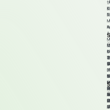
K
R
M
I
T
A
A
M
2
M
T
J
T
S
B
F
M
B
S
B
2
購
R
B
M
R