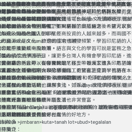
印尼的風俗和文化。
學習印尼語不會很困難喔，如果掌握了印尼語之後，還可以到
者或雇主有機會和來自印尼的看護工更緊密地交流，也將在本
學習語言之外，也跟大家分享文化，希望真正達到學習語言、
雅加達地區交通與公用設施支付
ubak
ubak
i mana
是峇里島農民為稻田設計的一種社區型灌溉系統。這個
不僅是技術系統，還結合了峇里印度教的信仰。農民會
在哪裡
電話：(02) 2388-0600 傳真：(02)2389-3126 TANET VOIP：991
新加坡和汶萊，這幾個使用馬來語的國家，因為印尼語和馬來
規劃相關主題，以便促進家庭內的溝通。
欣賞異文化的境界。
在第二季的節目中規劃中，一樣是包括：「印尼語輕鬆學」主
日常消費、交通支付
是水的公平分配，確保每塊田地都能獲得足夠的水源，從而促
灌溉渠道或稻田裡設置小型廟宇（如水神廟），祭拜水神
節目簡介：
inggal di mana?
住在哪裡？
最佳使用瀏覽器：Google Chrome、Firefox、
近。因此，學習印尼語就能讓你一手掌握島嶼東南亞喔！
元、「Guru導師點睛」講解文法、「Budaya文化真多元」邀
交通支付、全國範圍的小額支付
持續發展和社區的和諧共處。
快樂學印尼語的節目是由教育廣播電台製播，為鼓勵聽眾朋友
elajar di mana?
在那裡唸書？
印尼的風俗和文化。
學習印尼語不會很困難喔，如果掌握了印尼語之後，還可以到
適用範圍
資源學習外語，特別準備了不同語種的廣播資源，希望大家多
ekerja di mana?
在哪裡工作？
新加坡和汶萊，這幾個使用馬來語的國家，因為印尼語和馬來
雅加達及周邊地區
近年來，因為台灣人到印尼經商投資的人越來越多，而兩國不
otel di mana?
飯店在哪裡？
近。因此，學習印尼語就能讓你一手掌握島嶼東南亞喔！
全印尼
人力資源或是文化、旅遊的往來也越發頻繁，學習印尼語的人
umah kamu di mana?
你的家在哪裡？
全印尼
加，似乎演變成一股熱潮。
配合政府推動新南向政策，語言與文化的學習可說是當務之急
充值方式
簡單的印尼語學習節目，讓更多台灣人有機會學習印尼語，進
「
Budaya
文化真多元」
實體網點
尼文與語言。此外，在台灣的印尼移工、看護工很多，為了讓
在第一季的內容中，從發音開始，逐步帶領大家進入印尼語的
去峇里島的話，可以去哪裡玩呢？
CA ATM
者或雇主有機會和來自印尼的看護工更緊密地交流，也將在本
學習語言之外，也跟大家分享文化，希望真正達到學習語言、
海灘與水上活動
、手機銀行、
NFC
手機
andiri ATM
規劃相關主題，以便促進家庭內的溝通。
欣賞異文化的境界。
在第二季的節目中規劃中，一樣是包括：「印尼語輕鬆學」主
努沙杜瓦（
Nusa Dua
、手機銀行、
）：以豪華度假村和乾淨的白沙灘聞名
NFC
手機
交通支付
元、「
遊，這裡的水上活動也非常多元，如浮潛、滑翔傘和香蕉船。
文化與歷史體驗
Guru
導師點睛」講解文法、「
Budaya
文化真多元」邀
支持
印尼的風俗和文化。
學習印尼語不會很困難喔，如果掌握了印尼語之後，還可以到
庫塔海灘（
烏布皇宮（
Pantai Kuta
Ubud
）：位於烏布的文化中心，是欣賞峇里傳統
）：峇里島最熱鬧的海灘之一，適合衝
支持
新加坡和汶萊，這幾個使用馬來語的國家，因為印尼語和馬來
周邊有許多酒吧和餐廳，夜生活也非常豐富。
方，附近還有很多傳統舞蹈表演。
自然風光與冒險活動
支持
近。因此，學習印尼語就能讓你一手掌握島嶼東南亞喔！
到金巴蘭（
海神廟（
德格拉朗梯田（
Tanah Lot
Jimbaran
Tegallalang Rice Terraces
）：峇里島的標誌性景點，建在一個海中
）：海邊餐廳享用新鮮的海鮮燒烤，伴
）：以壯觀的稻田
商店
是不可錯過的浪漫體驗。
日落時欣賞壯觀景色的好去處。
名，是拍照和感受峇里鄉村風情的好地方。
從北到南的玩法：
/
小額支付
限制較多
usa dua >jimbaran>kuta>tanah lot>ubud>tegalalan
支持廣泛
節目簡介：