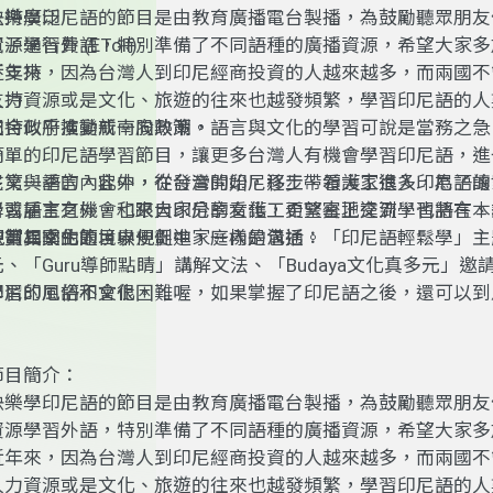
支持廣泛
快樂學印尼語的節目是由教育廣播電台製播，為鼓勵聽眾朋友
電子通行費
資源學習外語，特別準備了不同語種的廣播資源，希望大家多
(EToll)
不支持
近年來，因為台灣人到印尼經商投資的人越來越多，而兩國不
支持
人力資源或是文化、旅遊的往來也越發頻繁，學習印尼語的人
支持
加，似乎演變成一股熱潮。
配合政府推動新南向政策，語言與文化的學習可說是當務之急
簡單的印尼語學習節目，讓更多台灣人有機會學習印尼語，進
尼文與語言。此外，在台灣的印尼移工、看護工很多，為了讓
在第一季的內容中，從發音開始，逐步帶領大家進入印尼語的
者或雇主有機會和來自印尼的看護工更緊密地交流，也將在本
學習語言之外，也跟大家分享文化，希望真正達到學習語言、
規劃相關主題，以便促進家庭內的溝通。
欣賞異文化的境界。
在第二季的節目中規劃中，一樣是包括：「印尼語輕鬆學」主
元、「
Guru
導師點睛」講解文法、「
Budaya
文化真多元」邀
印尼的風俗和文化。
學習印尼語不會很困難喔，如果掌握了印尼語之後，還可以到
新加坡和汶萊，這幾個使用馬來語的國家，因為印尼語和馬來
近。因此，學習印尼語就能讓你一手掌握島嶼東南亞喔！
節目簡介：
快樂學印尼語的節目是由教育廣播電台製播，為鼓勵聽眾朋友
資源學習外語，特別準備了不同語種的廣播資源，希望大家多
近年來，因為台灣人到印尼經商投資的人越來越多，而兩國不
人力資源或是文化、旅遊的往來也越發頻繁，學習印尼語的人