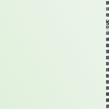
時
P
M
P
M
S
M
P
M
2
M
擁
M
T
K
B
J
P
P
F
P
P
e
P
P
D
B
D
B
D
M