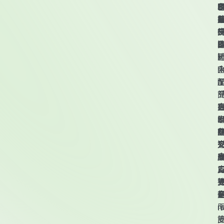
頁尾資訊
S
S
D
T
B
B
H
R
B
M
n