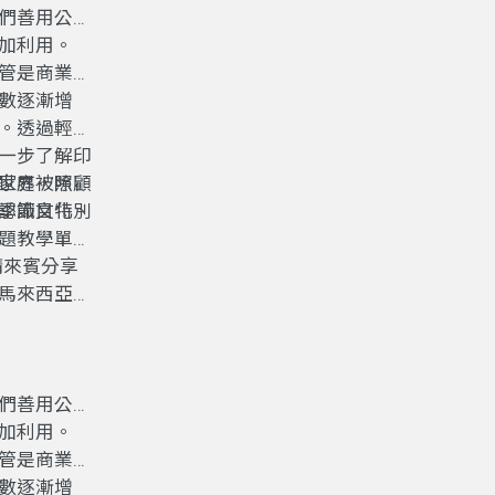
們善用公共
加利用。
管是商業、
數逐漸增
。透過輕鬆
一步了解印
家庭被照顧
世界，除了
季節目特別
認識文化、
題教學單
請來賓分享
馬來西亞、
語非常接
們善用公共
加利用。
管是商業、
數逐漸增