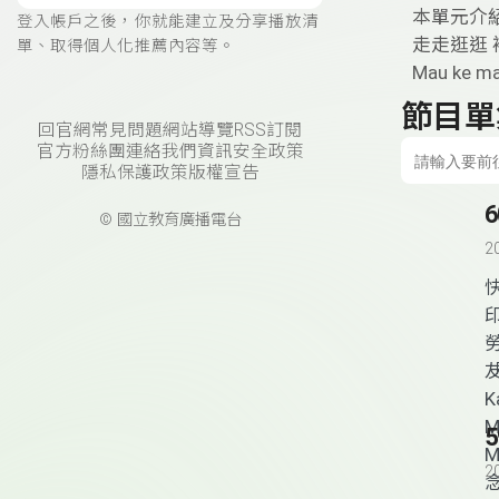
本單元介紹：要
登入帳戶之後，你就能建立及分享播放清
走走逛逛 補充
單、取得個人化推薦內容等。
Mau ke m
節目單
回官網
常見問題
網站導覽
RSS訂閱
官方粉絲團
連絡我們
資訊安全政策
隱私保護政策
版權宣告
© 國立教育廣播電台
2
K
M
M
2