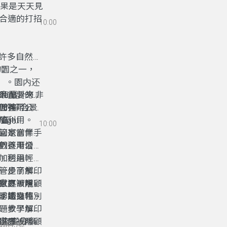
果是天天見
合適的打招
10:00
有許多自然景
：
植物園之一，
ii）。園内还
生醬和醋汁，非
最重要的就
Card
。來認
們善用公共
公園的綜合景
哪裡？」
加利用。
ght
豐富。
10:00
管是商業、
以帶回家當伴手
數逐漸增
們善用公共
。透過輕鬆
加利用。
一步了解印
管是商業、
家庭被照顧
世界，除了
數逐漸增
季節目特別
認識文化、
。透過輕鬆
題教學單
一步了解印
請來賓分享
家庭被照顧
世界，除了
海路45號