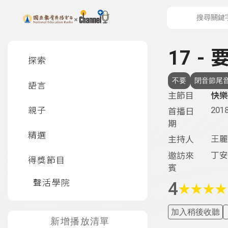
上方功能區塊
左側邊選單
17 -
探索
不要
閉音節尾
語言
主節目
快樂
2018
親子
首播日
期
精選
王麗
主持人
丁安
邀訪來
得獎節目
賓
聲活學院
4
★
★
★
★
加入稍後收聽
新增播放清單