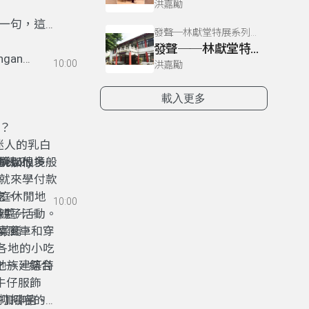
洪嘉勵
一句，這樣
發聲─林獻堂特展系列專訪
發聲──林獻堂特展系列01
engan
10:00
洪嘉勵
載入更多
菜？
現迷人的乳白
境如仙境般
ctory
的地方嗎？
所以很多時
就來學付款
家庭休閒地
吃。
10:00
親子活動。
甜辣醬汁。
有荷蘭風車和穿
族菜餚。
尼各地的小吃
中心之一，結合
巽他族建築特
多牛仔服飾
有咖啡館、
打招呼的用