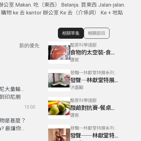
 Makan. 吃（東西） Belanja. 買東西 Jalan-jalan.
 購物 ke 去 kantor 辦公室 Ke 去（介係詞） Ke + 地點
相關單集
相關節目
顯示相關單集
酷客科學道館
新的優先
食物的太空裝-食物的科學(五)
唐妮
發聲─林獻堂特展系列專訪
發聲─林獻堂特展系列05
洪嘉勵
尼大量輸出
到印尼朋
酷客科學道館
10:00
酸鹼對抗賽-餐桌上的科學(三)
唐妮
想念的食物是甚麼？
esia? 最讓你想
發聲─林獻堂特展系列專訪
發聲──林獻堂特展系列04