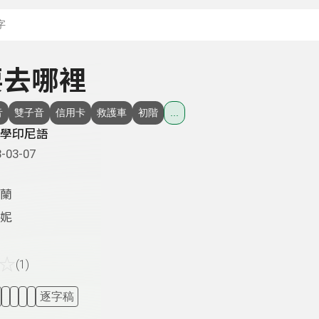
搜尋關鍵字：可輸入節
 要去哪裡
音
雙子音
信用卡
救護車
初階
...
學印尼語
-03-07
蘭
妮
☆
(1)
逐字稿