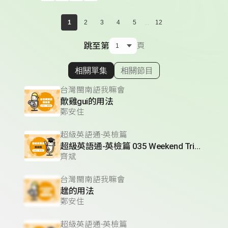
...
1
2
3
4
5
12
跳至第
頁
相關單集
相關節目
顯示相關單集
台灣閩南語我嘛會
歕雞gui的用法
鄭安住
超級英語通-英檢篇
超級英語通-英檢篇 035 Weekend Trip- 週末旅遊
齊斌
台灣閩南語我嘛會
趖的用法
鄭安住
超級英語通-英檢篇