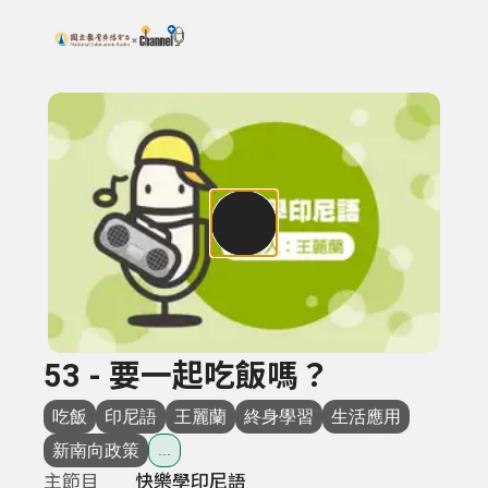
搜尋關鍵字：可輸入節目名稱、主持人或關鍵字
上方功能區塊
53 - 要一起吃飯嗎？
吃飯
印尼語
王麗蘭
終身學習
生活應用
新南向政策
...
主節目
快樂學印尼語