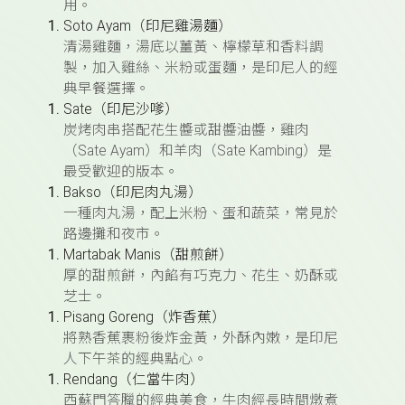
用。
Soto Ayam
（印尼雞湯麵）
清湯雞麵，湯底以薑黃、檸檬草和香料調
製，加入雞絲、米粉或蛋麵，是印尼人的經
典早餐選擇。
Sate
（印尼沙嗲）
炭烤肉串搭配花生醬或甜醬油醬，雞肉
（
Sate Ayam
）和羊肉（
Sate Kambing
）是
最受歡迎的版本。
Bakso
（印尼肉丸湯）
一種肉丸湯，配上米粉、蛋和蔬菜，常見於
路邊攤和夜市。
Martabak Manis
（甜煎餅）
厚的甜煎餅，內餡有巧克力、花生、奶酥或
芝士。
Pisang Goreng
（炸香蕉）
將熟香蕉裹粉後炸金黃，外酥內嫩，是印尼
人下午茶的經典點心。
Rendang
（仁當牛肉）
西蘇門答臘的經典美食，牛肉經長時間燉煮