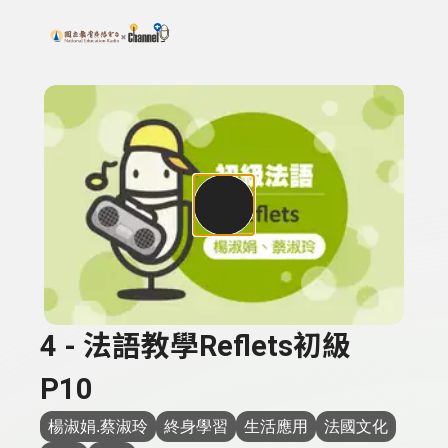
搜尋關鍵字：可輸入節目名稱、主持人或關鍵字
上方功能區塊
4 - 法語教學Reflets初級
P10
楊淑娟.蔡淑玲
終身學習
生活應用
法國文化