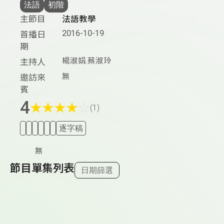
法語
初階
主節目
法語教學
2016-10-19
首播日
期
楊淑娟.蔡淑玲
主持人
無
邀訪來
賓
4
★
★
★
★
☆
(1)
逐字稿
無
節目單集列表
日期篩選