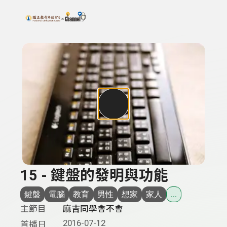
搜尋關鍵字：可輸入節目名稱、主持人或關鍵字
上方功能區塊
15 - 鍵盤的發明與功能
鍵盤
電腦
教育
男性
想家
家人
...
主節目
麻吉同學會不會
2016-07-12
首播日