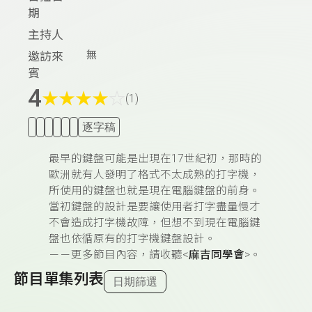
期
主持人
無
邀訪來
賓
4
★
★
★
★
☆
(1)
逐字稿
最早的鍵盤可能是出現在17世紀初，那時的
歐洲就有人發明了格式不太成熟的打字機，
所使用的鍵盤也就是現在電腦鍵盤的前身。
當初鍵盤的設計是要讓使用者打字盡量慢才
不會造成打字機故障，但想不到現在電腦鍵
盤也依循原有的打字機鍵盤設計。
－－更多節目內容，請收聽<
麻吉同學會
>。
節目單集列表
日期篩選