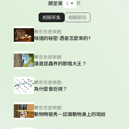
跳至第
頁
相關單集
相關節目
顯示相關單集
賽恩思遊樂園
味道的秘密-酒是怎麼來的?
賽恩思遊樂園
誰是昆蟲界的歌唱大王？
賽恩思遊樂園
為什麼會近視？
賽恩思遊樂園
動物時裝秀－認識動物身上的斑紋