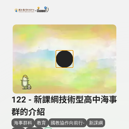
搜尋關鍵字：可輸入節目名稱、主持人或關鍵字
上方功能區塊
122 - 新課綱技術型高中海事
群的介紹
海事群科
教育
國教協作向前行-
新課綱