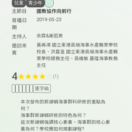
兒童
青少年
...
主節目
國教協作向前行
2019-05-23
首播日
期
余霖&謝若男
主持人
黃再鴻 國立東港高級海事水產職業學校
邀訪來
校長、洪嘉皇 國立東港高級海事水產職
賓
業學校總務主任、高維敏 基隆海事教務
主任
4
★
★
★
★
☆
(1)
逐字稿
本次發布的新課綱海事群科研修的重點為
何？
海事群新課綱研修的特色為何？
這次新課綱強調核心素養，海事群的核心素
養為何？學校應如何規劃課程?