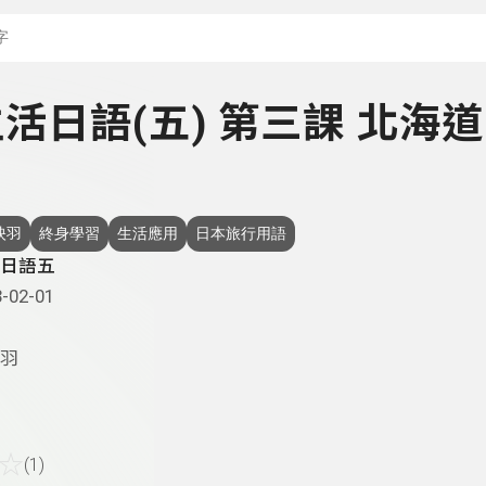
搜尋關鍵字：可輸入節
 生活日語(五) 第三課 北海道
映羽
終身學習
生活應用
日本旅行用語
日語五
-02-01
羽
☆
(1)