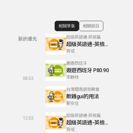
相關單集
相關節目
顯示相關單集
超級英語通-英檢篇
新的優先
超級英語通-英檢篇 083 Cloze Test/段落填空-13
齊斌
遨遊西班牙
遨遊西班牙 P80.90
李靜枝
08:53
台灣閩南語我嘛會
歕雞gui的用法
鄭安住
超級英語通-英檢篇
12:03
超級英語通-英檢篇 035 Weekend Trip- 週末旅遊
齊斌