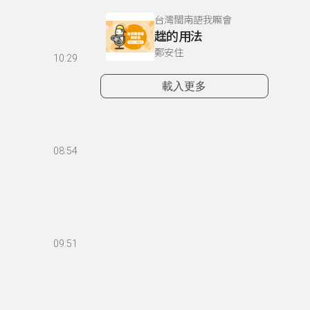
台灣閩南語我嘛會
趖的用法
鄭安住
10:29
載入更多
08:54
09:51