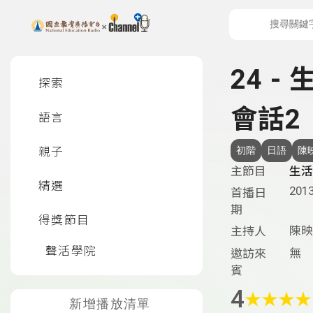
上方功能區塊
左側邊選單
24 -
探索
會話2
語言
親子
初階
日語
陳
主節目
生活
精選
2013
首播日
期
得獎節目
陳映
主持人
聲活學院
無
邀訪來
賓
4
★
★
★
★
新增播放清單