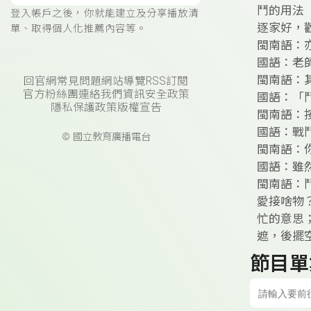
鬥的用法
登入帳戶之後，你就能建立及分享播放清
逐家好，
單、取得個人化推薦內容等。
閩南語：
國語：老
閩南語：
回官網
常見問題
網站導覽
RSS訂閱
官方粉絲團
連絡我們
資訊安全政策
國語：「
隱私保護政策
版權宣告
閩南語：
國語：戰
© 國立教育廣播電台
閩南語：
國語：雖
閩南語：
愛接啥物
忙的意思
遮，後擺
節目單