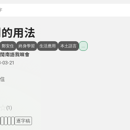
搜尋關鍵字：可輸入節
 鬥的用法
鄭安住
終身學習
生活應用
本土語言
...
閩南語我嘛會
-03-21
住
☆
(1)
逐字稿