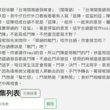
歡迎收聽「台灣閩南語我嘛會」（閩南語）、「台灣閩南語
亦如，我今仔日佇外口看板看著有人寫「逗陣，逗留的逗；
師，逗陣唸成台語不就是「逗陣」，結伴、一起來的意思，
其實華語的「逗留」，著是停留的意思，這字台語愛唸作too
鬥陣」不能寫成鬥陣，不然要怎麼寫才對？
按呢我先來問你，「華語的戰鬥」唸作台語，你會按怎唸？
鬥台語應該是「戰鬥」吧？
你看，你會讀作tau3的音，所以鬥陣愛用戰鬥的鬥，袂當用
然國語發音都是鬥陣，不過此鬥非彼逗，使用的時候還是要
鬥這字，咱日常生活定會用著，鬥爭、決鬥、鬥法用字、意
？因為接骨師父攏是替人將斷去的跤、手鬥予轉去，著按呢
；鬥想是「幫忙想」；鬥鬧熱是「湊熱鬧」；食好鬥相報就
空中再相會。
集列表
日期篩選
前往