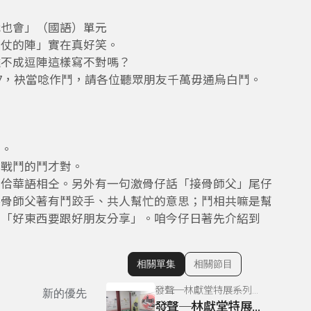
我也會」（國語）單元
陣仗的陣」實在真好笑。
難不成逗陣這樣寫不對嗎？
7，袂當唸作鬥，請各位聽眾朋友千萬毋通烏白鬥。
逗。
用戰鬥的鬥才對。
思佮華語相仝。另外有一句激骨仔話「接骨師父」尾仔
接骨師父著有鬥跤手、共人幫忙的意思；鬥相共嘛是幫
是「好東西要跟好朋友分享」。咱今仔日著先介紹到
相關單集
相關節目
顯示相關單集
發聲─林獻堂特展系列專訪
新的優先
發聲─林獻堂特展系列05