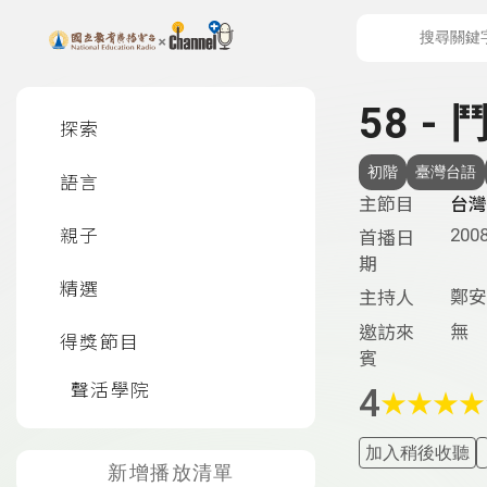
上方功能區塊
左側邊選單
58 -
探索
初階
臺灣台語
語言
主節目
台灣
2008
親子
首播日
期
精選
鄭安
主持人
無
邀訪來
得獎節目
賓
聲活學院
4
★
★
★
★
加入稍後收聽
新增播放清單