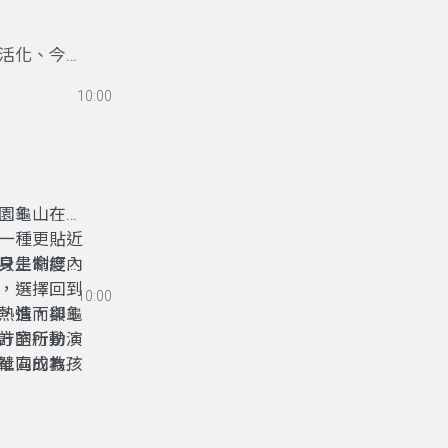
活化、今秋
與青年力量
10:00
、地方實作
是真正走進
園龜山在地
一種更貼近
只是制度內
身生命經驗
，選擇回到
10:00
，進而與龜
熱情，卻受
方的行動。
計室所扮演
社區成為孩
單向的教
共同前行的
，都能在地
間，而成為