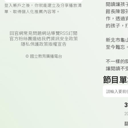
閱讀讓孩
登入帳戶之後，你就能建立及分享播放清
館長陳蓉
單、取得個人化推薦內容等。
作，透過
的孩子，
回官網
常見問題
網站導覽
RSS訂閱
官方粉絲團
連絡我們
資訊安全政策
新北市龜
隱私保護政策
版權宣告
至今難忘
© 國立教育廣播電台
不一樣的
讓閱讀不
節目單
2