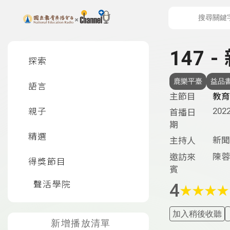
上方功能區塊
左側邊選單
147
探索
鹿樂平臺
益品
語言
主節目
教育
2022
親子
首播日
期
精選
新聞
主持人
陳蓉
邀訪來
得獎節目
賓
聲活學院
4
★
★
★
★
加入稍後收聽
新增播放清單