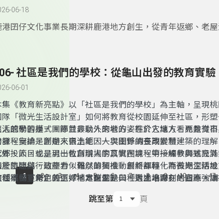
026-06-18
鹿港囝仔文化事業長期深耕鹿港地方創生，從青年返鄉、老屋
藝術節，到地方生活與青年培力等行動，都讓人看見地方文化
結合的可能性。尤其在「青聚點」相關計畫中，透過實際走讀
與青年交流，讓更多年輕人理解「地方創生」不只是口號，而
306- 社區是我們的學校：從龜山出發的教育實驗
地方生活的一種方式。
026-06-01
本集《教育新亮點》以「社區是我們的學校」為主軸，呈現桃
團隊「微光生活設計室」如何將教育從校園延伸至社區，形塑
生活的學習模式。節目最動人的地方，在於它讓人看見教育不
讓人感動的是，團隊並非以外來者的姿態介入地方，而是從自
的課程安排，而是來自土地、人與關係的長期累積。
出發。無論是創辦人張浩鉅因一次田野調查改變對建築的理解
家鄉投入，或是另一位創辦人李苡帆在課程中接觸參與式設計
此外，節目也呈現出教育現場的真實困境。第一線教師雖充滿
山產生連結，這些看似偶然的契機，最終都轉化為長期深耕地
限於時間與行政壓力，難以單獨推動創新課程。而微光生活設
...
1
2
3
4
5
6
7
8
9
10
47
這種「留下來」的選擇，本身就是一種對土地深刻的回應。
的「橋樑」角色，正好補足這個缺口，透過串聯在地資源，讓
這個案例重新定義了「地方創生」與「人才培力」。它不強調
子的學習場域。這樣的合作不只是分工，更是一種彼此支持、
導，而是讓每個人找到自己的位置，無論是青年、居民或教師
跳至第
頁
夥伴關係。
方中發揮影響力。當個人的力量被串聯，地方不再只是地理空
一個共同實踐、彼此成就的生活共同體。