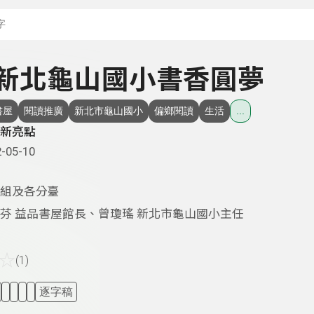
搜尋關鍵字：可輸入節
 - 新北龜山國小書香圓夢
書屋
閱讀推廣
新北市龜山國小
偏鄉閱讀
生活
...
新亮點
-05-10
組及各分臺
芬 益品書屋館長、曾瓊瑤 新北市龜山國小主任
☆
(1)
逐字稿