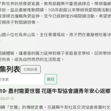
子對世界的想像更寬廣，教育部鹿樂平臺透過媒合，帶領偏
芬說，益品書屋推動閱讀，105年創館以來舉辦我愛閱讀活動
資源媒合讓觸角更延伸，至今已經辦理29場閱讀活動，希望
打開孩子對閱讀想像，
山國小位在烏來山區，主任曾瓊瑤說，孩子們在書屋裡吃著
。
閱讀體驗，讓書香的魔力延伸到親子家庭甚至學校，回到學
受拘束，成為自然而然的生活態度。
集列表
日期篩選
前往
310- 農村需要世襲 花蓮牛犁協會讓青年安心返鄉
026-07-31
翻轉「世襲」的傳統定義，花蓮縣牛犁社區交流協會將農村文