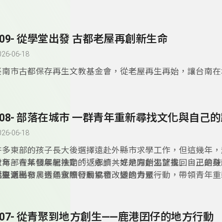
感及在地事業「代代相傳」，讓「返鄉務農」不再是「混不好
而是「為家鄉盡心力」的榮耀。
309- 從學堂出發 古都老屋再創新生命
026-06-18
臺南市古都保存再生文教基金會，從老屋再生再始，讓台南在
重獲新生命，如今基金會希望將這份使命向下延伸，和在地的
作，希望讓學生認識老屋的價值及意義，同時培養新一代的人
308- 部落在城市 一群青年重新尋找文化與自己
026-06-18
許多東部的孩子長大後選擇遠赴外縣市求學工作，但這幾年，
青年，在某個年紀決定「返鄉」，或是開始渴望找回自己的身
教育部青年發展署推動的「永續共好地方創生計畫」，正是鼓
化根源。
從生活出發，透過實際行動累積改變的力量。
而臺東縣布農青年永續發展協會，透過青聚行動，帶領青年重
落的連結。
307- 從青聚到地方創生——鹿港囝仔的地方行動