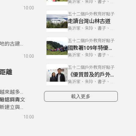
吳沂家、朱玲、書子、巫巴克、書勤
」的恥辱，
10:00
五十二個戶外教育好點子
走讀台灣山林古道
吳沂家、朱玲、書子、巫巴克、書勤
五十二個戶外教育好點子
地的古建築
國教署109年特優教案-新竹光武國中「空中的島嶼」
國中小學合
吳沂家、朱玲、書子、巫巴克、書勤
10:00
才。
五十二個戶外教育好點子
的距離
《優質普及的戶外教育》
吳沂家、朱玲、書子、巫巴克、書勤
越來越多的
載入更多
份認同與文
勵這群青年
新建立與部
10:00