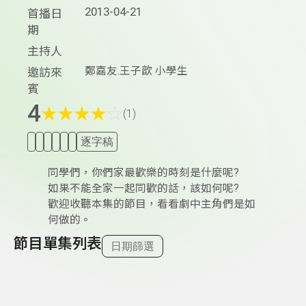
2013-04-21
首播日
期
主持人
鄭嘉友.王子歆 小學生
邀訪來
賓
4
★
★
★
★
☆
(1)
逐字稿
同學們，你們家最歡樂的時刻是什麼呢?
如果不能全家一起同歡的話，該如何呢?
歡迎收聽本集的節目，看看劇中主角們是如
何做的。
節目單集列表
日期篩選