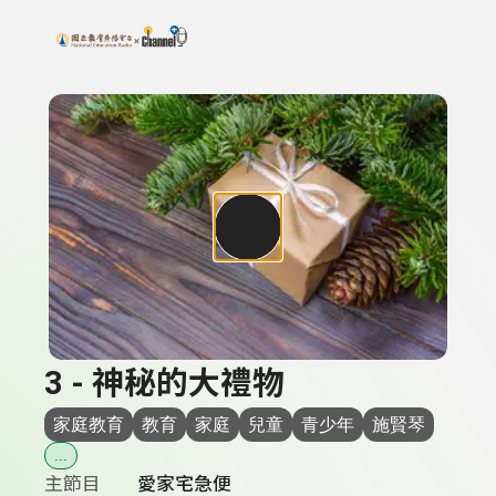
搜尋關鍵字：可輸入節目名稱、主持人或關鍵字
上方功能區塊
3 - 神秘的大禮物
家庭教育
教育
家庭
兒童
青少年
施賢琴
...
主節目
愛家宅急便