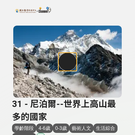
搜尋關鍵字：可輸入節目名稱、主持人或關鍵字
上方功能區塊
31 - 尼泊爾--世界上高山最
多的國家
學齡階段
4-6歲
0-3歲
藝術人文
生活綜合