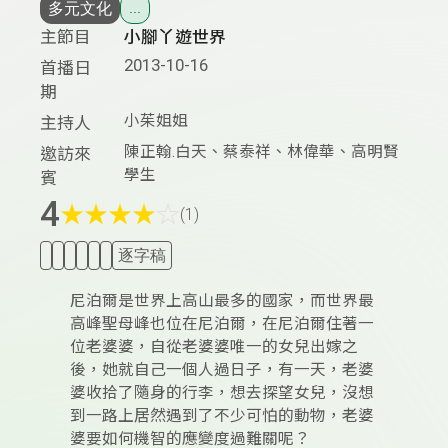
多元文化
...
主節目
小腳丫遊世界
2013-10-16
首播日
期
小茱姐姐
主持人
陳正翰.白天、蔡泰祥、林偉華、高明賢
邀訪來
學生
賓
4
★
★
★
★
☆
(1)
逐字稿
尼泊爾是世界上高山最多的國家，而世界最
高峰聖母峰也位在尼泊爾，在尼泊爾住著一
位老婆婆，自從老婆婆唯一的女兒出嫁之
後，她就自己一個人過日子，有一天，老婆
婆收拾了隨身的行李，想去探望女兒，沒想
到一路上居然遇到了不少可怕的動物，老婆
婆要如何機智的應變度過難關呢？