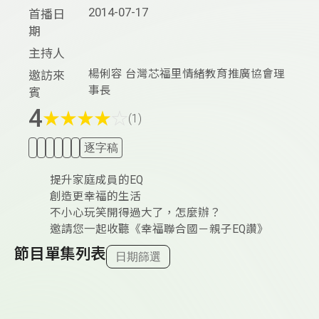
2014-07-17
首播日
期
主持人
楊俐容 台灣芯福里情緒教育推廣協會理
邀訪來
事長
賓
4
★
★
★
★
☆
(1)
逐字稿
提升家庭成員的EQ
創造更幸福的生活
不小心玩笑開得過大了，怎麼辦？
邀請您一起收聽《幸福聯合國－親子EQ讚》
節目單集列表
日期篩選