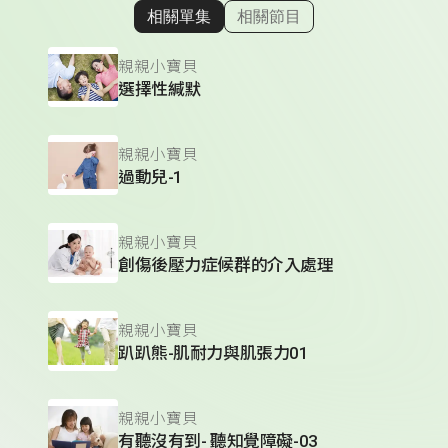
相關單集
相關節目
顯示相關單集
親親小寶貝
選擇性緘默
親親小寶貝
過動兒-1
親親小寶貝
創傷後壓力症候群的介入處理
親親小寶貝
趴趴熊-肌耐力與肌張力01
親親小寶貝
有聽沒有到- 聽知覺障礙-03