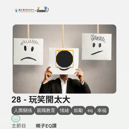
搜尋關鍵字：可輸入節目名稱、主持人或關鍵字
上方功能區塊
28 - 玩笑開太大
人際關係
親職教育
情緒
鼓勵
eq
幸福
...
主節目
親子EQ讚