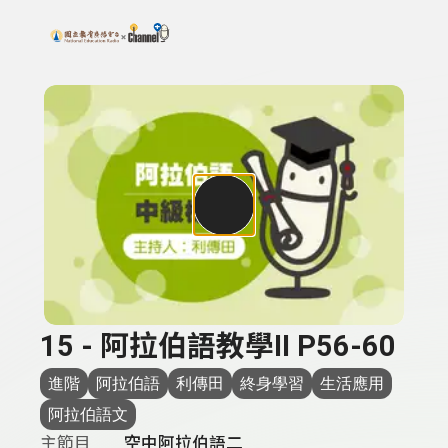
搜尋關鍵字：可輸入節目名稱、主持人或關鍵字
上方功能區塊
15 - 阿拉伯語教學II P56-60
進階
阿拉伯語
利傳田
終身學習
生活應用
阿拉伯語文
主節目
空中阿拉伯語二