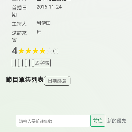
2016-11-24
首播日
期
利傳田
主持人
無
邀訪來
賓
4
★
★
★
★
☆
(1)
逐字稿
節目單集列表
日期篩選
前往
新的優先