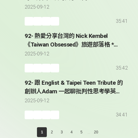
2025-09-12
35:41
92- 熱愛分享台灣的 Nick Kembel
《Taiwan Obsessed》旅遊部落格 *
Sharing His Taiwan Obsession with
2025-09-12
the World - Nick Kembel
35:42
92- 跟 Englist & Taipei Teen Tribute 的
創辦人Adam 一起聊批判性思考學英文
* Adam Hatch - Founder of Englist &
2025-09-12
Taipei Teen Tribute
34:41
...
1
2
3
4
5
20