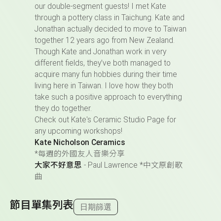
our double-segment guests! I met Kate
through a pottery class in Taichung. Kate and
Jonathan actually decided to move to Taiwan
together 12 years ago from New Zealand.
Though Kate and Jonathan work in very
different fields, they’ve both managed to
acquire many fun hobbies during their time
living here in Taiwan. I love how they both
take such a positive approach to everything
they do together.
Check out Kate's Ceramic Studio Page for
any upcoming workshops!
Kate Nicholson Ceramics
*每週的外國友人音樂分享
大家不好意思
- Paul Lawrence *中文原創歌
曲
節目單集列表
日期篩選