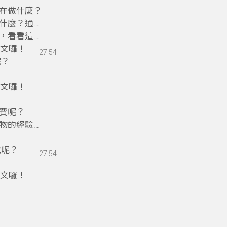
在做什麼？
什麼？通通
，看看這套
英文囉！
27:54
呢？
英文囉！
費呢？
物的經驗，
說呢？
27:54
英文囉！