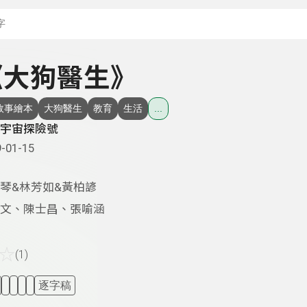
搜尋關鍵字：可輸入節
 《大狗醫生》
故事繪本
大狗醫生
教育
生活
...
宇宙探險號
-01-15
琴&林芳如&黃柏諺
文、陳士昌、張喻涵
☆
(1)
逐字稿