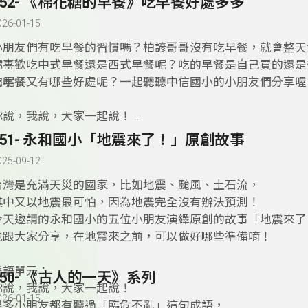
152- 《棉花糖的早餐》吃早餐好處多多
️➡️例如：sweet, tart, juicy, crunchy, mealy
快打開《你說，我說，大家一起說！》跟著Nora老師一起學
026-01-15
小朋友們有吃早餐的習慣嗎？柏諺哥哥沒有吃早餐，就會整天
呢！
你喜歡吃中式早餐還是西式早餐呢？吃的早餐是自己買的還是
的呢？
吃早餐又有哪些好處呢？一起聽聽中信國小的小朋友們分享喔
你說，我說，大家一起說！
很多小朋友都有聽過「民以食為天」這句話，
151- 永和國小「地震來了！」原創故事
不過你們知道「民以食為天」這句話的英語要怎麼說嗎？
025-09-12
️➡️答案是：「Bread is the staff of life.」
想知道這句話中有哪些單字片語可以學習嗎？
台灣是充滿天災的國家，比如地震、颱風、土石流，
快打開《你說，我說，大家一起說！》跟著Nora老師一起學
其中又以地震最可怕，因為地震完全沒有辦法預測！
今天邀請的永和國小的五位小朋友演繹原創的故事「地震來了
也跟大家分享，在地震來之前，可以做好哪些準備唷！
雙語單元：
150- 《古人的一天》系列
你說，我說，大家一起說！
026-01-15
很多小朋友都有聽過「臨危不亂」這句成語，