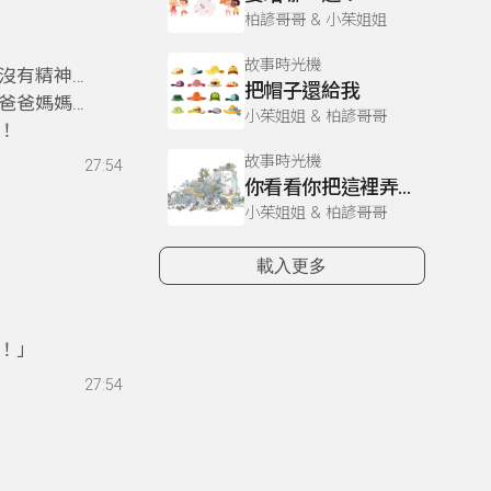
柏諺哥哥 & 小茱姐姐
英文囉！
故事時光機
沒有精神
把帽子還給我
爸爸媽媽做
小茱姐姐 & 柏諺哥哥
！
故事時光機
27:54
你看看你把這裡弄得這麼亂
小茱姐姐 & 柏諺哥哥
載入更多
英文囉！
！」
27:54