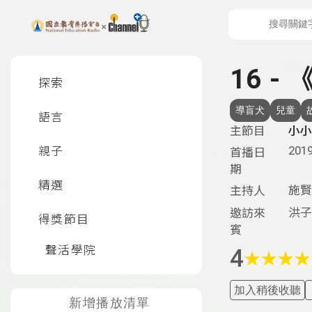
上方功能區塊
左側邊選單
16 -
探索
導盲犬
兒童
語言
主節目
小小
2019
親子
首播日
期
精選
施賢
主持人
洪子
邀訪來
得獎節目
賓
聲活學院
4
★
★
★
★
加入稍後收聽
新增播放清單