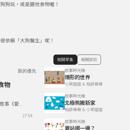
跟狗狗玩，或是餵他食物喔！
都很依賴「大狗醫生」呢！
相關單集
相關節目
顯示相關單集
故事時光機
新的優先
隱形的世界
食物
小茱姐姐 & 柏諺哥哥
故事時光機
北極熊搬新家
故事《愛吃
柏諺哥哥 & 小茱姐姐
27:54
故事時光機
要站哪一邊？