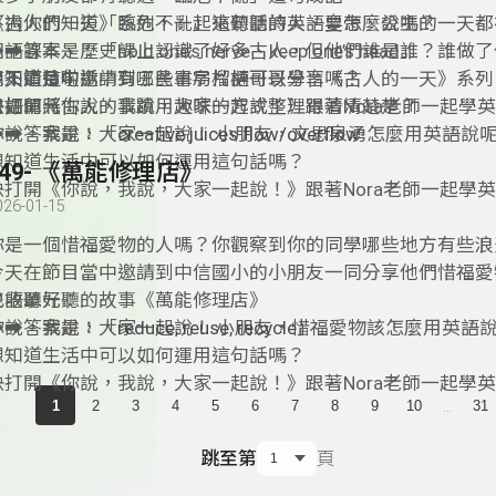
不過你們知道「臨危不亂」這句話的英語要怎麼說嗎？
《古人的一天》系列，一起來聽聽詩人、皇帝、公主的一天都
️➡️答案是：「hold one’s nerve、keep one’s head」
國語課本、歷史課上認識了好多古人，但他們誰是誰？誰做了
想知道這句話中有哪些單字片語可以學習嗎？
搞不清楚啦！
今天節目中邀請到三民書局榴槤哥哥分享《古人的一天》系列
快打開《你說，我說，大家一起說！》跟著Nora老師一起學
書如何將古人的事蹟用趣味的方式整理得清清楚楚？
雙語單元：
你說，我說，大家一起說！ 小朋友，文思泉湧怎麼用英語說
➡️➡️答案是：「
creative juices flow/overflow
想知道生活中可以如何運用這句話嗎？
149- 《萬能修理店》
快打開《你說，我說，大家一起說！》跟著Nora老師一起學
026-01-15
你是一個惜福愛物的人嗎？你觀察到你的同學哪些地方有些浪
今天在節目當中邀請到中信國小的小朋友一同分享他們惜福愛
也收聽好聽的故事《萬能修理店》
雙語單元：
你說，我說，大家一起說！ 小朋友，惜福愛物該怎麼用英語
➡️➡️答案是：「
reduce, reuse, recycle
」
想知道生活中可以如何運用這句話嗎？
快打開《你說，我說，大家一起說！》跟著Nora老師一起學
...
1
2
3
4
5
6
7
8
9
10
31
跳至第
頁