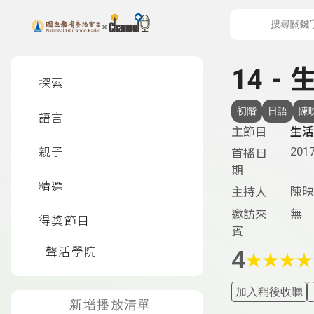
上方功能區塊
左側邊選單
14 -
探索
初階
日語
陳
語言
主節目
生活
2017
親子
首播日
期
精選
陳映
主持人
無
邀訪來
得獎節目
賓
聲活學院
4
★
★
★
★
加入稍後收聽
新增播放清單