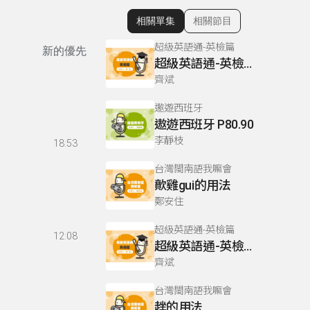
相關單集
相關節目
顯示相關單集
超級英語通-英檢篇
新的優先
超級英語通-英檢篇 083 Cloze Test/段落填空-13
齊斌
遨遊西班牙
遨遊西班牙 P80.90
李靜枝
18:53
台灣閩南語我嘛會
歕雞gui的用法
鄭安住
超級英語通-英檢篇
12:08
超級英語通-英檢篇 035 Weekend Trip- 週末旅遊
齊斌
台灣閩南語我嘛會
趖的用法