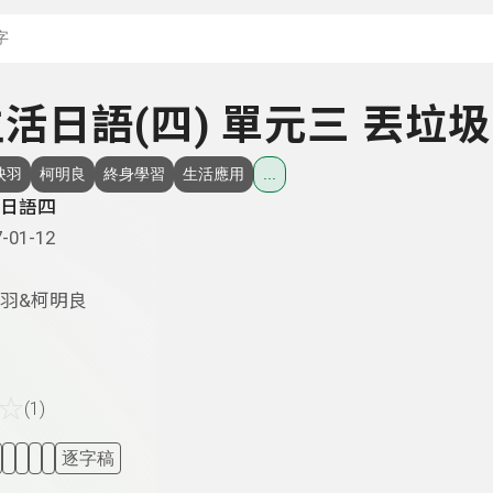
搜尋關鍵字：可輸入節
 生活日語(四) 單元三 丟垃圾
映羽
柯明良
終身學習
生活應用
...
日語四
-01-12
羽&柯明良
☆
(1)
逐字稿