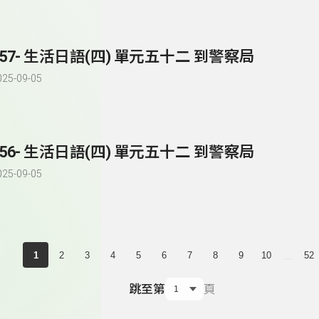
257- 生活日語(四) 單元五十二 到警察局
025-09-05
256- 生活日語(四) 單元五十二 到警察局
025-09-05
...
1
2
3
4
5
6
7
8
9
10
52
跳至第
頁