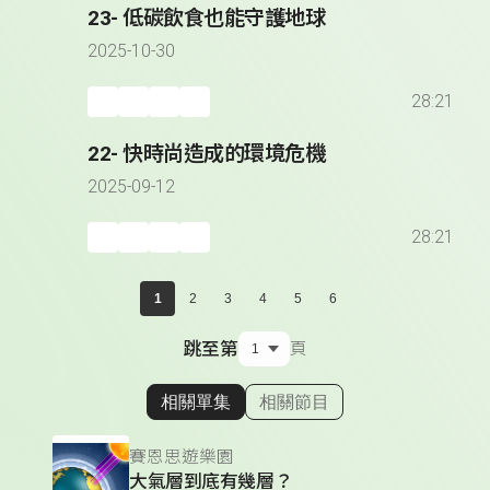
23- 低碳飲食也能守護地球
2025-10-30
28:21
22- 快時尚造成的環境危機
2025-09-12
28:21
1
2
3
4
5
6
跳至第
頁
相關單集
相關節目
顯示相關單集
賽恩思遊樂園
大氣層到底有幾層？