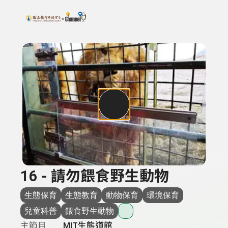
搜尋關鍵字：可輸入節目名稱、主持人或關鍵字
上方功能區塊
16 - 請勿餵食野生動物
生態保育
生態教育
動物保育
環境保育
兒童科普
餵食野生動物
...
主節目
MIT生態道館