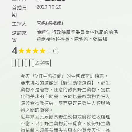
2020-10-20
首播日
期
唐妮(妮姐姐)
主持人
陳超仁 行政院農業委員會林務局的前保
邀訪來
育組棲地科科長、陳玥燊、張宸瑋
賓
4
★
★
★
★
☆
(1)
逐字稿
今天『MIT生態道館』的生態保育訓練家，
要來挑戰的道館是【野生動物道館】，野生
動物不是寵物，任意的餵食野生動物，提供
他們美味的自助餐，等於也是教動物們把人
類與食物做連結，反而更容易發生人類與動
物之間的衝突。
近年來因民眾餵食野生動物或廚餘垃圾處理
不當，吸引野生動物前來覓食，使得野生動
物依賴人類餵養而失去原本的覓食天性，甚