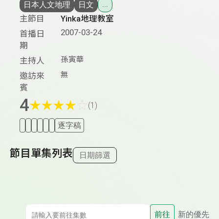
日本人文地理
日文
...
主節目
Yinka地理教室
2007-03-24
首播日
期
孫寅華
主持人
無
邀訪來
賓
4
★
★
★
★
☆
(1)
逐字稿
節目單集列表
日期篩選
前往
新的優先