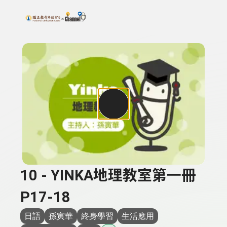
搜尋關鍵字：可輸入節目名稱、主持人或關鍵字
上方功能區塊
10 - YINKA地理教室第一冊
P17-18
日語
孫寅華
終身學習
生活應用