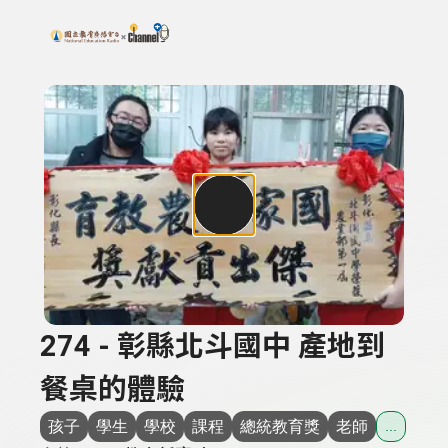
搜尋關鍵字：可輸入節目名稱、主持人或關鍵字
上方功能區塊
274 - 彰縣北斗國中 產地到
餐桌的體驗
孩子
學生
學校
課程
總統教育獎
老師
...