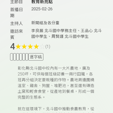
主節目
教育新亮點
2025-02-26
首播日
期
新聞組及各分臺
主持人
李良展 北斗國中學務主任、王品心 北斗
邀訪來
國中學生、周賢謹 北斗國中學生
賓
4
★
★
★
★
☆
(1)
逐字稿
彰化縣北斗國中校內有一大片農地，廣及
250坪，可供每個班級認養一兩行田隴，各
班再分組決定要栽種的作物。農地周邊圍繞
溫室、雞舍、狗屋、堆肥池，甚至還有磚造
土窯和輕食食堂，從產地到餐桌，形成一個
完整的生態系。
就在這環境下，北斗國中推動食農教育，從