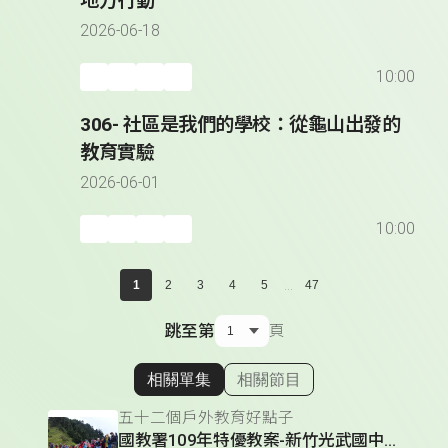
地方行動
2026-06-18
10:00
306- 社區是我們的學校：從龜山出發的
教育實驗
2026-06-01
10:00
...
1
2
3
4
5
47
跳至第
頁
相關單集
相關節目
顯示相關單集
五十二個戶外教育好點子
國教署109年特優教案-新竹光武國中「空中的島嶼」